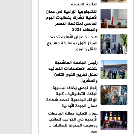
الطبية الحيوية
التكنولوجيا الزراعية في عمان
الأهلية تشارك بفعاليات اليوم
العالمي لمكافحة التصحر
والجفاف 2026
هندسة عمان الأهلية تحصد
المركز الأول بمسابقة مشاريع
النقل والمرور
رئيس الجامعة الهاشمية
يتفقد الاستعدادات النهائية
لحفل تخريج الفوج الثامن
والعشرين
إنجاز نوعي يضاف لمسيرة
البلقاء التطبيقية.. كلية
الزرقاء الجامعية تحصد شهادة
ضمان الجودة الأردنية
عمان الاهلية بطلة الجامعات
الأردنية في الكراتيه للطلاب
ووصيفه البطولة للطالبات ..
صور