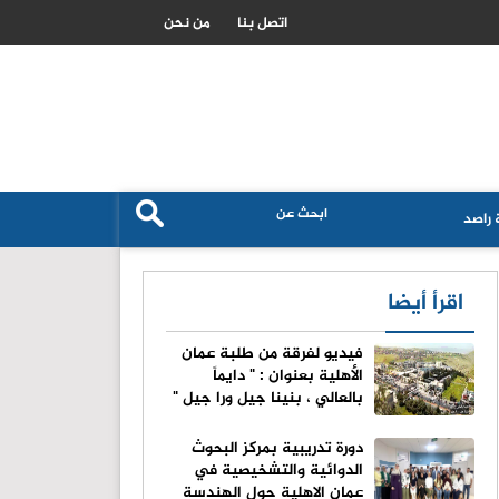
الاحتلال يطرح عطاء لبناء وحدات استيطانية جديدة في القدس
اتصل بنا
من نحن
راصد
اقرأ أيضا
فيديو لفرقة من طلبة عمان
الأهلية بعنوان : " دايماً
بالعالي ، بنينا جيل ورا جيل "
دورة تدريبية بمركز البحوث
الدوائية والتشخيصية في
عمان الاهلية حول الهندسة