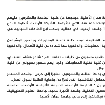
عة عمّان الأهلية، مجموعة من طلبة الجامعة والمشرفين عليهم
تقديرًا لفوزهم بالمركز الثالث في مسابقة FinTech Rally، التي نظّمتها الشركة الأردنية لأنظمة الدفع
والتقاص JOPACC ، بمشاركة 30 فريقًا من 11 جامعة أردنية، في فعالية جمعت أبرز الطاقات الشبابية في
مد القطاونة عميد كلية تقنية المعلومات وبحضور المشرفين
ة المعلومات، والدكتورة مها شحادة من كلية الأعمال، والدكتورة
وضم الفريق الفائز من جامعة عمّان الأهلية 5 طلاب متميزين من كليات مختلفة، هم : شاكر هشام الغنيمي،
ن كلية تقنية المعلومات، وكرم أيهم منصور بسيوني من كلية
عمال.
ي بذلها الطلبة والمشرفون، مشيرًا إلى حرص الجامعة المستمر
محافل التنافسية التي تعزز من جاهزية الطلبة لسوق العمل.
: الجامعة الأردنية، الجامعة الألمانية الأردنية، الجامعة
حسين التقنية، جامعة الأميرة سمية، جامعة العلوم التطبيقية،
يلادلفيا، إلى جانب جامعة عمّان الأهلية.