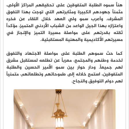
هنأ سموه الطلبة المتفوقين على تحقيقهم المراكز الأولى،
مثمناً جهودهم الكبيرة ومثابرتهم التي توجت بهذا التفوق
المشرف. وأعرب سمو ولي العهد خلال اللقاء عن فخره
واعتزازه بهذا الجيل الواعد من الشباب الأردني المتميز، مؤكداً
ثقته بقدرتهم على مواصلة مسيرة التميز والإنجاز في
مسيرتهم الأكاديمية والمهنية المستقبلية.
كما حث سموهم الطلبة على مواصلة الاجتهاد والتفوق
لخدمة وطنهم والمجتمع، معرباً عن تطلعه لمستقبل مشرق
لهم جميعاً. ودار حوار بين سمو الأمير الحسين والطلبة
المتفوقين، استمع خلاله إلى طموحاتهم وتطلعاتهم، متمنياً
لهم دوام التوفيق والنجاح.