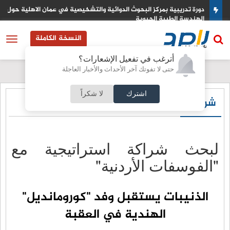
 والتشخيصية في عمان الاهلية حول
التكنولوجيا الزراعية في عمان الأهلية ت
لمكافحة التصحر والجفاف 2026
النسخة الكاملة
أترغب في تفعيل الإشعارات؟
حتى لا تفوتك آخر الأحداث والأخبار العاجلة
اشترك
لا شكراً
شركات
لبحث شراكة استراتيجية مع
"الفوسفات الأردنية"
الذنيبات يستقبل وفد "كورومانديل"
الهندية في العقبة