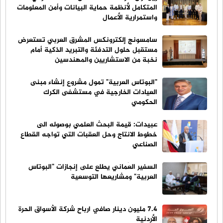
المتكامل لأنظمة حماية البيانات وأمن المعلومات
واستمرارية الأعمال
سامسونج إلكترونكس المشرق العربي تستعرض
مستقبل حلول التدفئة والتبريد الذكية أمام
نخبة من الاستشاريين والمهندسين
"البوتاس العربية" تمول مشروع إنشاء مبنى
العيادات الخارجية في مستشفى الكرك
الحكومي
عبيدات: قيمة البحث العلمي بوصوله الى
خطوط الانتاج وحل العقبات التي تواجه القطاع
الصناعي
السفير العُماني يطلع على إنجازات "البوتاس
العربية" ومشاريعها التوسعية
٧.٤ مليون دينار صافي ارباح شركة الأسواق الحرة
الأردنية