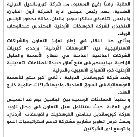
العقبة، وفدًا رفيع المستوى من شركة كورومانديل الدولية
الهندية، يضم رئيس مجلس ادارة الشركة آرون القابان،
والرئيس التنفيذي سانكرا سوبرا مانيان، وذلك بحضور الرئيس
التنفيذي لشركة الفوسفات الأردنية المهندس عبدالوهاب
الرواد.
ويأتي هذا اللقاء في إطار تعزيز التعاون والشراكات
الاستراتيجية بين "الفوسفات الأردنية" وإحدى كبريات
الشركات العالمية العاملة في قطاع الأسمدة والحلول
الزراعية، بما يسهم في فتح آفاق جديدة للصناعات التعدينية
الأردنية في الأسواق الآسيوية والدولية.
وتُعد شركة كورومانديل الدولية، ، ثاني أكبر منتج للأسمدة
الفوسفاتية في السوق الهندية، ولديها شراكات عالمية خارج
الهند.
و ستبدأ المحادثات الرسمية بين الجانبين يوم غد الخميس
في العقبة، حيث ستتناول سبل التعاون في مجال تزويد
شركة كورومانديل بحامض الفوسفريك والفوسفات الأردني،
وبحث فرص تطوير مشاريع مشتركة تدعم استراتيجيات النمو
والتوسع لدى الشركتين.