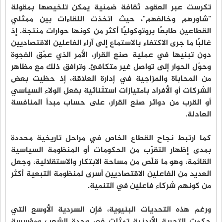
تكرست عبر العقود ثقافة ضمنية يمكن تلخيصها بمقولة
"شاورهم وخالفهم"، حيث اتخذت اللقاءات بين ممثلي
القطاعين طابعًا بروتوكوليًا أكثر من كونها حوارات منتجة. إذ
غالبًا ما جرى الاكتفاء بالاستماع إلى آراء الفاعلين الاقتصاديين
دون تبنيها في عملية صنع القرار، الأمر الذي عمّق الفجوة
وحوّل الحوار إلى تواصل غير متكافئ. وترافق ذلك مع مظاهر
من المحاباة والمزاجية في إدارة العلاقة، إذ حظيت بعض
الشركات أو الأفراد بامتيازات استثنائية بفعل الولاء السياسي
أو القرب من دوائر صنع القرار، على حساب مبدأ المنافسة
العادلة.
كما ارتبط نجاح القطاع الخاص في مراحل تاريخية محددة
بمدى إظهار التقرّب من الحكومات أو المنظومة السياسية
القائمة، وهو ما قلّص من مساحة الابتكار والاستقلالية، وجعل
العديد من الفاعلين الاقتصاديين أسرى لمنظومة التبعية أكثر
من كونهم شركاء فاعلين في التنمية.
ورغم هذه التحديات البنيوية، فإن السردية الأوسع التي
حكمت التجربة الأردنية تمثلت في وحدة الشعب ومؤسسة