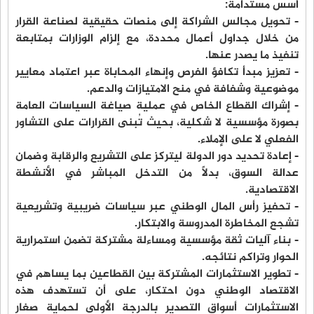
أسس مستدامة:
- تحويل مجالس الشراكة إلى منصات حقيقية لصناعة القرار
من خلال جداول أعمال محددة، مع إلزام الوزارات بمتابعة
تنفيذ ما يصدر عنها.
- تعزيز مبدأ تكافؤ الفرص وإنهاء المحاباة عبر اعتماد معايير
موضوعية وشفافة في منح الامتيازات والدعم.
- إشراك القطاع الخاص في عملية صياغة السياسات العامة
بصورة مؤسسية لا شكلية، بحيث تُبنى القرارات على التشاور
الفعلي لا على الإملاء.
- إعادة تحديد دور الدولة ليتركز على التشريع والرقابة وضمان
عدالة السوق، بدلًا من التدخل المباشر في الأنشطة
الاقتصادية.
- تحفيز رأس المال الوطني عبر سياسات ضريبية وتشريعية
تشجع المخاطرة المدروسة والابتكار.
- بناء آليات ثقة مؤسسية ومساءلة مشتركة تضمن استمرارية
الحوار وتراكم نتائجه.
- تطوير الاستثمارات المشتركة بين القطاعين بما يساهم في
الاقتصاد الوطني دون احتكار، على أن تستهدف هذه
الاستثمارات أسواق التصدير بالدرجة الأولى لحماية صغار