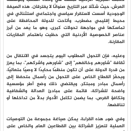
العرش، حيث شكّلا عبر التاريخ صنوانًا لا يفترقان. هذه الصيغة
الوجودية أسست لاستقرار سياسي واجتماعي استثنائي في
محيط إقليمي مضطرب، وأتاحت للدولة المحافظة على
تماسكها في مواجهة تحولات كبرى، وهو ما يُعد من أبرز
عناصر الخصوصية الأردنية التي حظيت باهتمام المقاربات
المقارنة.
وعليه، فإن التحول المطلوب اليوم يتجسد في الانتقال من
ثقافة "شاورهم وخالفهم" إلى "شاورهم واشركهم"، بما يعزز
من قدرة الدولة على أن تكون منظمًا محايدًا لا وصيًا متعاليًا،
ويحفّز القطاع الخاص على التحول من رأسمال متحفظ إلى
رأسمال مبادر ومبتكر. ويقتضي ذلك وضع أطر مؤسسية
واضحة للشراكة، قائمة على مبادئ العدالة والشفافية
وتكافؤ الفرص، بما يضمن تكامل الأدوار بدلًا من تداخلها أو
تناقضها.
وفي ضوء هذه القراءة، يمكن صياغة مجموعة من التوصيات
العملية لتعزيز الشراكة بين القطاعين العام والخاص على