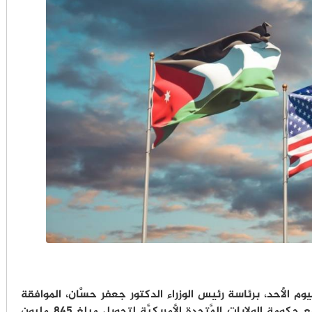
م الأحد، برئاسة رئيس الوزراء الدكتور جعفر حسَّان، الموافقة
على اتفاقيَّة منحة الدعم النَّقدي السنويَّة مع حكومة الولايات المَّتحدة الأمريكيَّة لتحويل مبلغ 845 مليون