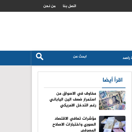
ازمة مالية خانقة في العراق تثير مخاوف من عجز عن دفع الرواتب
اتصل بنا
من نحن
راصد
اقرأ أيضا
مخاوف في الاسواق من
استمرار ضعف الين الياباني
رغم التدخل الامريكي
مؤشرات تعافي الاقتصاد
السوري واختبارات الاصلاح
المصرفي