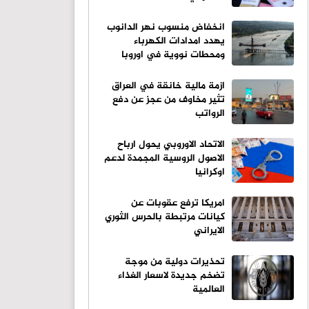
انخفاض منسوب نهر الدانوب
يهدد امدادات الكهرباء
ومحطات نووية في اوروبا
ازمة مالية خانقة في العراق
تثير مخاوف من عجز عن دفع
الرواتب
الاتحاد الاوروبي يحول ارباح
الاصول الروسية المجمدة لدعم
اوكرانيا
امريكا ترفع عقوبات عن
كيانات مرتبطة بالحرس الثوري
الايراني
تحذيرات دولية من موجة
تضخم جديدة لاسعار الغذاء
العالمية