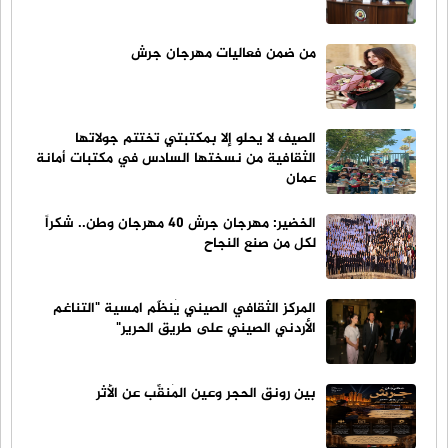
من ضمن فعاليات مهرجان جرش
الصيف لا يحلو إلا بمكتبتي تختتم جولاتها
الثقافية من نسختها السادس في مكتبات أمانة
عمان
الخضير: مهرجان جرش 40 مهرجان وطن.. شكراً
لكل من صنع النجاح
المركز الثقافي الصيني يُنظّم امسية "التناغم
الأردني الصيني على طريق الحرير"
بين رونق الحجر وعين المُنقِّب عن الأثر