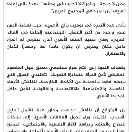
وطن لا جبهة .. والمرأة لا تحارب في وطنها"، تهدف الى إعادة
تعريف أمن المرأة في المجتمع العربي".
تأتي هذه الندوة في توقيت بالغ الأهمية، حيث تسلط الضوء
على واحدة من أكثر القضايا الاجتماعية إلحاحًا في العالم
العربي، وهي قضية العنف الأسري الذي تتعرض له المرأة
داخل مكان يُفترض أن يكون ملاذًا لها ومصدرًا للأمان
والاستقرار.
وتهدف الندوة إلى فتح حوار مجتمعي معمق حول المفهوم
الحقيقي لأمن المرأة، متجاوزة التعريف التقليدي الضيق الذي
يربطه فقط بالحماية من الأخطار الخارجية، لتناقش الأبعاد
النفسية والاجتماعية والاقتصادية والقانونية للأمن داخل
المحيط الأسري.
من المتوقع أن تناقش الجلسة محاور عدة، تشمل تحليل
الأسباب الكامنة وراء تحول العلاقات الأسرية إلى ساحات
للصراع والعنف، ودراسة الآثار النفسية والاجتماعية المدمرة
لهذا النوع من العنف على المرأة والأسرة بأكملها، واستعراض