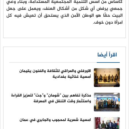
كأساس من أسس التنمية المجتمعية المستدامة، وبناء وعي
جمعي يرفض أي شكل من أشكال العنف، ويعمل على جعل
البيت حقًا هو الوطن الآمن الذي يستحق أن تعيش فيه كل
امرأة دون خوف.
اقرأ أيضا
الاورفلي والعراقي للثقافة والفنون يقيمان
أمسية غنائية بغدادية
مذكرة تفاهم بين "شومان" و"جت" لتعزيز القراءة
واستثمار وقت التنقل في المعرفة
امسية شعرية لمحجوب والجابري في عمان