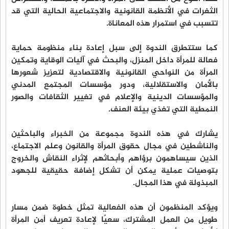
الثغرات في الأنظمة القانونية والاجتماعية الحالية التي قد
تتسبب في استمرار هذه المعاناة.
كما ستتطرق الندوة إلى سبل إعادة بناء منظومة حماية
فعالة للمرأة داخل المنزل، والبحث في آليات الوقاية وتمكين
المرأة من النواحي القانونية والاقتصادية لتعزيز شعورها
بالأمان والاستقلالية، ودور مؤسسات المجتمع المدني
والمؤسسات الدينية والإعلام في تغيير الثقافات والصور
النمطية التي تغذي بيئة العنف.
يشارك في هذه الندوة مجموعة من الخبراء والباحثين
والناشطين في مجال حقوق المرأة والقانون وعلم الاجتماع،
الذين سيساهمون برؤاهم وأبحاثهم لإثراء النقاش والخروج
بتوصيات عملية يمكن أن تشكل إضافة حقيقية للجهود
المبذولة في هذا المجال.
ويؤكد المنظمون أن هذه الفعالية تمثل خطوة ضمن مسار
طويل من العمل المشترك، سعيًا لإعادة تعريف أمن المرأة