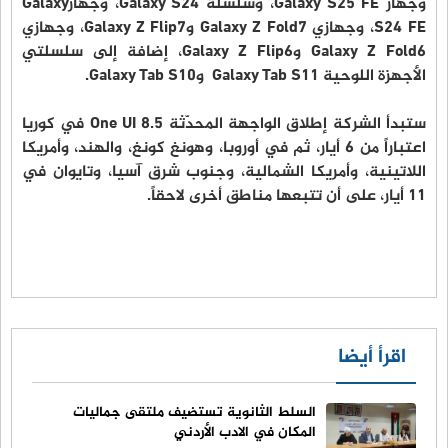
وجهاز Galaxy S25 FE، وسلسلة Galaxy S24، وجهازGalaxy
S24 FE، وجهازي Galaxy Z Fold7 وGalaxy Z Flip7، وجهازي
Galaxy Z Fold6 وGalaxy Z Flip6، إضافة إلى سلسلتي
الأجهزة اللوحية Galaxy Tab S11 وGalaxy Tab S10.
ستبدأ الشركة إطلاق الواجهة المحدّثة One UI 8.5 في كوريا
اعتباراً من 6 أيار، ثم في أوروبا، وهونغ كونغ، والهند، وأمريكا
اللاتينية، وأمريكا الشمالية، وجنوب شرق آسيا، وتايوان في
11 أيار، على أن تتبعها مناطق أخرى لاحقاً.
اقرأ أيضا
السلط الثانوية تستضيف ملتقى جماليات
المكان في الادب الأردني