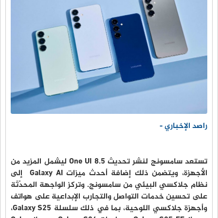
راصد الإخباري -
تستعد سامسونج لنشر تحديث One UI 8.5 ليشمل المزيد من
الأجهزة، ويتضمن ذلك إضافة أحدث ميزات Galaxy AI إلى
نظام جلاكسي البيئي من سامسونج. وتركز الواجهة المحدّثة
على تحسين خدمات التواصل والتجارب الإبداعية على هواتف
وأجهزة جلاكسي اللوحية، بما في ذلك سلسلة Galaxy S25،