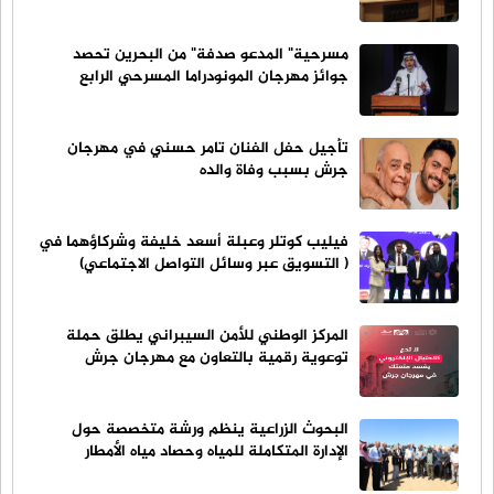
مسرحية" المدعو صدفة" من البحرين تحصد
جوائز مهرجان المونودراما المسرحي الرابع
تأجيل حفل الفنان تامر حسني في مهرجان
جرش بسبب وفاة والده
فيليب كوتلر وعبلة أسعد خليفة وشركاؤهما في
( التسويق عبر وسائل التواصل الاجتماعي)
المركز الوطني للأمن السيبراني يطلق حملة
توعوية رقمية بالتعاون مع مهرجان جرش
البحوث الزراعية ينظم ورشة متخصصة حول
الإدارة المتكاملة للمياه وحصاد مياه الأمطار