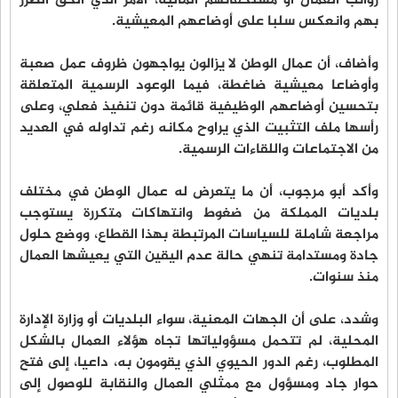
رواتب العمال أو مستحقاتهم المالية، الأمر الذي ألحق الضرر
بهم وانعكس سلبا على أوضاعهم المعيشية.
وأضاف، أن عمال الوطن لا يزالون يواجهون ظروف عمل صعبة
وأوضاعا معيشية ضاغطة، فيما الوعود الرسمية المتعلقة
بتحسين أوضاعهم الوظيفية قائمة دون تنفيذ فعلي، وعلى
رأسها ملف التثبيت الذي يراوح مكانه رغم تداوله في العديد
من الاجتماعات واللقاءات الرسمية.
وأكد أبو مرجوب، أن ما يتعرض له عمال الوطن في مختلف
بلديات المملكة من ضغوط وانتهاكات متكررة يستوجب
مراجعة شاملة للسياسات المرتبطة بهذا القطاع، ووضع حلول
جادة ومستدامة تنهي حالة عدم اليقين التي يعيشها العمال
منذ سنوات.
وشدد، على أن الجهات المعنية، سواء البلديات أو وزارة الإدارة
المحلية، لم تتحمل مسؤولياتها تجاه هؤلاء العمال بالشكل
المطلوب، رغم الدور الحيوي الذي يقومون به، داعيا، إلى فتح
حوار جاد ومسؤول مع ممثلي العمال والنقابة للوصول إلى