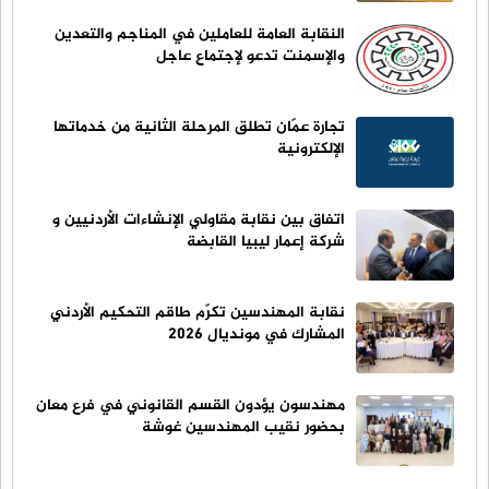
النقابة العامة للعاملين في المناجم والتعدين
والإسمنت تدعو لإجتماع عاجل
تجارة عمّان تطلق المرحلة الثانية من خدماتها
الإلكترونية
اتفاق بين نقابة مقاولي الإنشاءات الأردنيين و
شركة إعمار ليبيا القابضة
نقابة المهندسين تكرّم طاقم التحكيم الأردني
المشارك في مونديال 2026
مهندسون يؤدون القسم القانوني في فرع معان
بحضور نقيب المهندسين غوشة