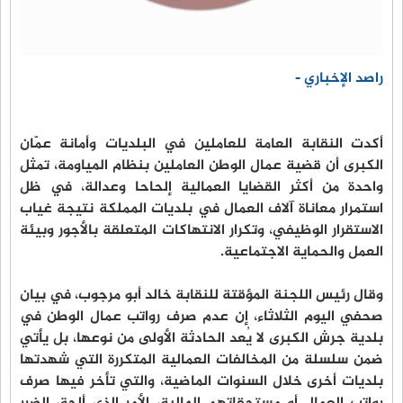
راصد الإخباري -
أكدت النقابة العامة للعاملين في البلديات وأمانة عمّان
الكبرى أن قضية عمال الوطن العاملين بنظام المياومة، تمثل
واحدة من أكثر القضايا العمالية إلحاحا وعدالة، في ظل
استمرار معاناة آلاف العمال في بلديات المملكة نتيجة غياب
الاستقرار الوظيفي، وتكرار الانتهاكات المتعلقة بالأجور وبيئة
العمل والحماية الاجتماعية.
وقال رئيس اللجنة المؤقتة للنقابة خالد أبو مرجوب، في بيان
صحفي اليوم الثلاثاء، إن عدم صرف رواتب عمال الوطن في
بلدية جرش الكبرى لا يُعد الحادثة الأولى من نوعها، بل يأتي
ضمن سلسلة من المخالفات العمالية المتكررة التي شهدتها
بلديات أخرى خلال السنوات الماضية، والتي تأخر فيها صرف