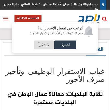
ي ، بنينا جيل ورا
الاحتلال يطرح عطاء لبناء وحدات استيطانية جديدة في الق
النسخة الكاملة
أترغب في تفعيل الإشعارات؟
حتى لا تفوتك آخر الأحداث والأخبار العاجلة
اشترك
لا شكراً
الغرف و النقابات
غياب الاستقرار الوظيفي وتأخير
صرف الأجور
نقابة البلديات: معاناة عمال الوطن في
البلديات مستمرة