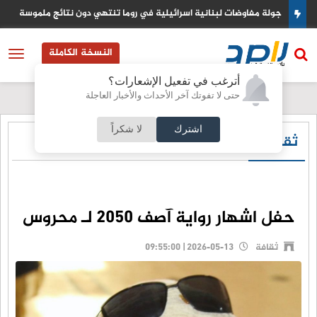
ة مفاوضات لبنانية اسرائيلية في روما تنتهي دون نتائج ملموسة
السعود
النسخة الكاملة
أترغب في تفعيل الإشعارات؟
حتى لا تفوتك آخر الأحداث والأخبار العاجلة
اشترك
لا شكراً
ثقافة
حفل اشهار رواية آصف ٢٠٥٠ لـ محروس
ثقافة
2026-05-13 | 09:55:00