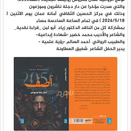
والتي صدرت مؤخرا عن دار دجلة ناشرون وموزعون
وذلك في مركز الحسين الثقافي أمانة عمان يوم الاثنين (
٢٠٢٦/٥/١٨ ) في تمام الساعة السادسة مساء
بمشاركة كل من الناقد الدكتور زياد أبو لبن _قراءة نقدية_
والشاعر والأديب محمد خضير -شهادة إبداعية-
والطبيب الروائي أحمد السالم -رؤية علمية -
يدير الحفل الشاعر شفيق العطاونة