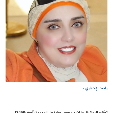
راصد الإخباري -
توّقع الروائية عنان محروس روايتها الجديدة (آصف٢٠٥٠)