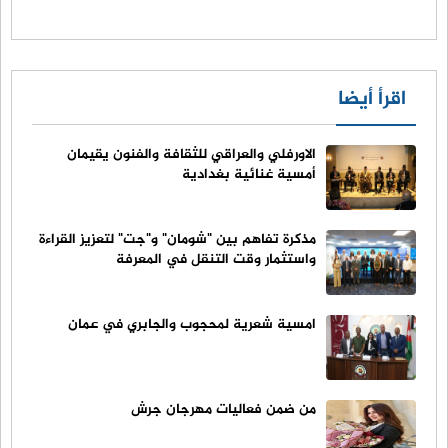
اقرأ أيضا
الاورفلي والعراقي للثقافة والفنون يقيمان
أمسية غنائية بغدادية
مذكرة تفاهم بين "شومان" و"جت" لتعزيز القراءة
واستثمار وقت التنقل في المعرفة
امسية شعرية لمحجوب والجابري في عمان
من ضمن فعاليات مهرجان جرش