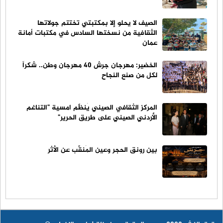
الصيف لا يحلو إلا بمكتبتي تختتم جولاتها
الثقافية من نسختها السادس في مكتبات أمانة
عمان
الخضير: مهرجان جرش 40 مهرجان وطن.. شكراً
لكل من صنع النجاح
المركز الثقافي الصيني يُنظّم امسية "التناغم
الأردني الصيني على طريق الحرير"
بين رونق الحجر وعين المُنقِّب عن الأثر