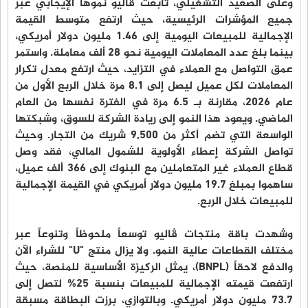
وعلى الصعيد التشغيلي، تابعت ڤاليو نموها الإيجابي عبر
جميع المؤشرات الرئيسية، حيث ارتفع متوسط القيمة
الإجمالية للمبيعات اليومية إلى 1.46 مليون دولار أمريكي،
بينما بلغ عدد المعاملات اليومية نحو 28 ألف معاملة. واستمر
عمق التواصل مع العملاء في التزايد، حيث ارتفع معدل تكرار
المعاملات لكل عميل ليصل إلى 8.1 مرة خلال الربع الأول من
عام 2026، مقارنة بـ 6.5 مرة في الفترة نفسها من العام
الماضي. ويعود هذا النمو إلى ريادة الشركة للسوق، وشبكتها
الواسعة التي تضم أكثر من 9,500 شريك من التجار. وحيث
تواصل الشركة إعطاء الأولوية للشمول المالي، فقد وصل
قطاع العملاء غير المتعاملين مع البنوك إلى 366 ألف عميل،
ساهموا بمبلغ 19.7 مليون دولار أمريكي في القيمة الإجمالية
للمبيعات خلال الربع.
وشهدت باقة منتجات ڤاليو توسعاً ملحوظاً وتنوعاً عبر
مختلف القطاعات عالية النمو. ولا يزال منتج "U" للشراء الآن
والدفع لاحقاً (BNPL)، يمثل الركيزة الأساسية للمنصة، حيث
ارتفعت قيمته الإجمالية للمبيعات بنسبة 25% لتصل إلى
73.7 مليون دولار أمريكي. وبالتوازي، برزت البطاقة مسبقة