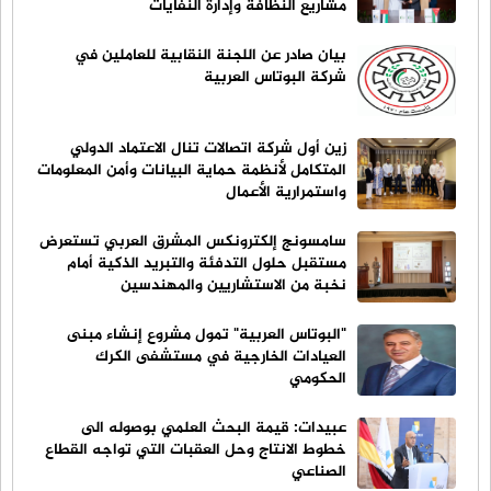
مشاريع النظافة وإدارة النفايات
بيان صادر عن اللجنة النقابية للعاملين في
شركة البوتاس العربية
زين أول شركة اتصالات تنال الاعتماد الدولي
المتكامل لأنظمة حماية البيانات وأمن المعلومات
واستمرارية الأعمال
سامسونج إلكترونكس المشرق العربي تستعرض
مستقبل حلول التدفئة والتبريد الذكية أمام
نخبة من الاستشاريين والمهندسين
"البوتاس العربية" تمول مشروع إنشاء مبنى
العيادات الخارجية في مستشفى الكرك
الحكومي
عبيدات: قيمة البحث العلمي بوصوله الى
خطوط الانتاج وحل العقبات التي تواجه القطاع
الصناعي