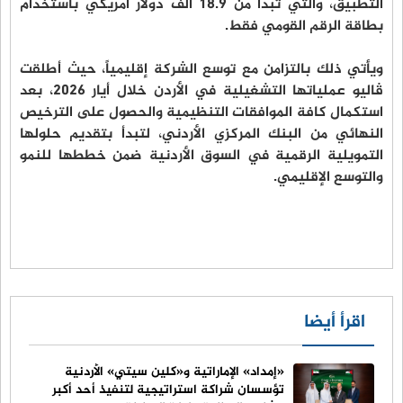
التطبيق، والتي تبدأ من 18.9 ألف دولار أمريكي باستخدام
بطاقة الرقم القومي فقط.
ويأتي ذلك بالتزامن مع توسع الشركة إقليمياً، حيث أطلقت
ڤاليو عملياتها التشغيلية في الأردن خلال أيار 2026، بعد
استكمال كافة الموافقات التنظيمية والحصول على الترخيص
النهائي من البنك المركزي الأردني، لتبدأ بتقديم حلولها
التمويلية الرقمية في السوق الأردنية ضمن خططها للنمو
والتوسع الإقليمي.
اقرأ أيضا
«إمداد» الإماراتية و«كلين سيتي» الأردنية
تؤسسان شراكة استراتيجية لتنفيذ أحد أكبر