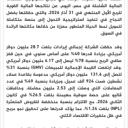
المالية الشاملة في مصر، اليوم، عن نتائجها المالية القوية
للربع الأول المنتهي في 31 آذار 2026، والتي حققتها بفضل
النجاح في تنفيذ استراتيجية التحول إلى منصة متكاملة
لتمويل نمط الحياة المتطور، معززة من خلالها مكانتها الرائدة
في السوق.
وقد حققت الشركة إجمالي إيرادات بلغت 28.7 مليون دولار
أمريكي، بزيادة قدرها 40% على أساس سنوي، في حين قفز
صافي الربح بنسبة 78% ليصل إلى 4.17 مليون دولار أمريكي
.وقد ارتفعت القيمة الإجمالية للمبيعات (GMV) بنسبة 31%
لتصل إلى 131.6 مليون دولار أمريكي، مدعومة بقاعدة عملاء
نشطين ضمت 924 ألف عميل، وبزيادة بنسبة 49% في عدد
المعاملات التي وصلت إلى 2.53 مليون معاملة. وحافظت
ڤاليو على حصة سوقية مهيمنة بلغت 26.5% في كانون
الثاني 2026، مع الالتزام بنسبة منخفضة للقروض المتعثرة
(NPL) بلغت 1.24%، مما يؤكد قدرتها على تحقيق نمو مربح
في ظل متغيرات الاقتصاد الكلي.