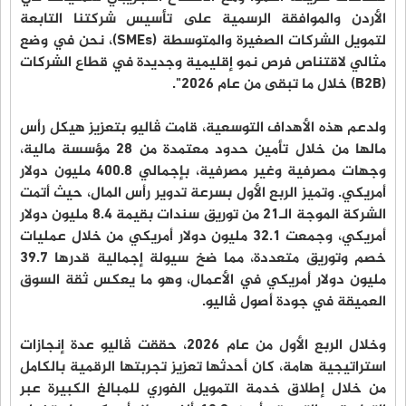
الأردن والموافقة الرسمية على تأسيس شركتنا التابعة
لتمويل الشركات الصغيرة والمتوسطة (SMEs)، نحن في وضع
مثالي لاقتناص فرص نمو إقليمية وجديدة في قطاع الشركات
(B2B) خلال ما تبقى من عام 2026".
ولدعم هذه الأهداف التوسعية، قامت ڤاليو بتعزيز هيكل رأس
مالها من خلال تأمين حدود معتمدة من 28 مؤسسة مالية،
وجهات مصرفية وغير مصرفية، بإجمالي 400.8 مليون دولار
أمريكي. وتميز الربع الأول بسرعة تدوير رأس المال، حيث أتمت
الشركة الموجة الـ21 من توريق سندات بقيمة 8.4 مليون دولار
أمريكي، وجمعت 32.1 مليون دولار أمريكي من خلال عمليات
خصم وتوريق متعددة، مما ضخ سيولة إجمالية قدرها 39.7
مليون دولار أمريكي في الأعمال، وهو ما يعكس ثقة السوق
العميقة في جودة أصول ڤاليو.
وخلال الربع الأول من عام 2026، حققت ڤاليو عدة إنجازات
استراتيجية هامة، كان أحدثها تعزيز تجربتها الرقمية بالكامل
من خلال إطلاق خدمة التمويل الفوري للمبالغ الكبيرة عبر