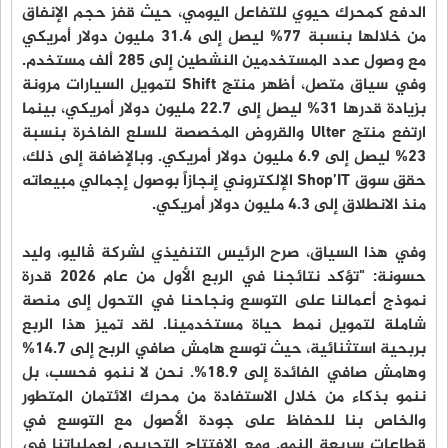
الدفع كمحرك حيوي للتفاعل اليومي، حيث قفز حجم الإنفاق
من خلالها بنسبة 77% ليصل إلى 31.4 مليون دولار أمريكي
مع وصول عدد المستخدمين النشطين إلى 285 ألف مستخدم.
وفي سياق متصل، أظهر منتج Shift لتمويل السيارات مرونة
بزيادة قدرها 31% ليصل إلى 22.7 مليون دولار أمريكي، بينما
ارتفع منتج Ulter والقروض المخصصة للسلع الفاخرة بنسبة
23% ليصل إلى 6.9 مليون دولار أمريكي. وبالإضافة إلى ذلك،
حقق سوق Shop’IT الإلكتروني إنجازاً بوصول إجمالي مبيعاته
منذ الانطلاق إلى 4.3 مليون دولار أمريكي.
وفي هذا السياق، صرح الرئيس التنفيذي لشركة ڤاليو، وليد
حسونة: "تؤكد نتائجنا في الربع الأول من عام 2026 قدرة
نموذج أعمالنا على التوسع ونجاحنا في التحول إلى منصة
شاملة لتمويل نمط حياة مستخدمينا. لقد تميز هذا الربع
بربحية استثنائية، حيث توسع هامش صافي الربح إلى 14.7%
وهامش صافي الفائدة إلى 18.9%. نحن لا ننمو فحسب، بل
ننمو بذكاء من خلال الاستفادة من محرك الائتمان المتطور
والخاص بنا للحفاظ على جودة الأصول مع التوسع في
قطاعات سريعة النمو. ومع الافتتاح التجريبي لعملياتنا في