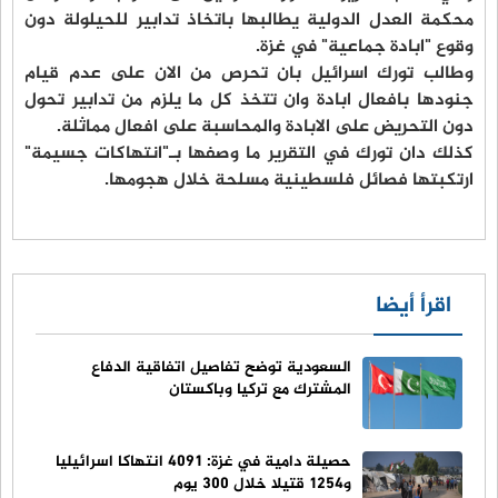
محكمة العدل الدولية يطالبها باتخاذ تدابير للحيلولة دون
وقوع "ابادة جماعية" في غزة.
وطالب تورك اسرائيل بان تحرص من الان على عدم قيام
جنودها بافعال ابادة وان تتخذ كل ما يلزم من تدابير تحول
دون التحريض على الابادة والمحاسبة على افعال مماثلة.
كذلك دان تورك في التقرير ما وصفها بـ"انتهاكات جسيمة"
ارتكبتها فصائل فلسطينية مسلحة خلال هجومها.
اقرأ أيضا
السعودية توضح تفاصيل اتفاقية الدفاع
المشترك مع تركيا وباكستان
حصيلة دامية في غزة: 4091 انتهاكا اسرائيليا
و1254 قتيلا خلال 300 يوم