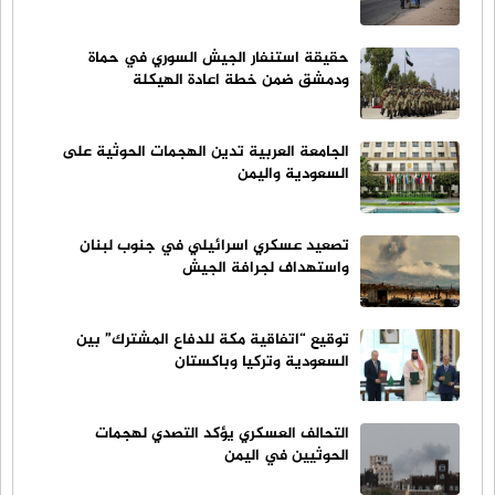
حقيقة استنفار الجيش السوري في حماة
ودمشق ضمن خطة اعادة الهيكلة
الجامعة العربية تدين الهجمات الحوثية على
السعودية واليمن
تصعيد عسكري اسرائيلي في جنوب لبنان
واستهداف لجرافة الجيش
توقيع “اتفاقية مكة للدفاع المشترك” بين
السعودية وتركيا وباكستان
التحالف العسكري يؤكد التصدي لهجمات
الحوثيين في اليمن