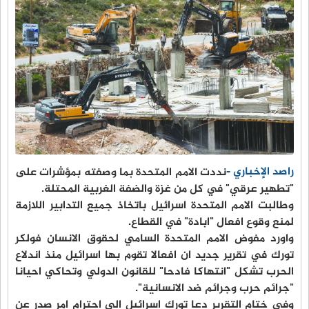
راصد الإخباري -
نددت الامم المتحدة بما وصفته بمؤشرات على
"تطهير عرقي" في كل من غزة والضفة الغربية المحتلة.
وطالبت الامم المتحدة اسرائيل باتخاذ جميع التدابير اللازمة
لمنع وقوع افعال "ابادة" في القطاع.
واورد مفوض الامم المتحدة السامي لحقوق الانسان فولكر
تورك في تقرير جديد ان افعالا تقوم بها اسرائيل منذ اندلاع
الحرب تشكل "انتهاكا فادحا" للقانون الدولي وتحاكي احيانا
"جرائم حرب وجرائم ضد الانسانية".
وفي ختام التقرير دعا تورك اسرائيل الى احترام امر صدر عن