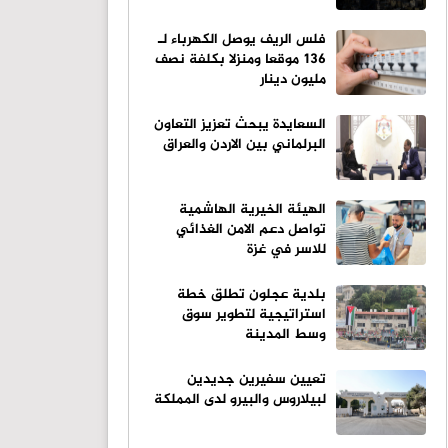
فلس الريف يوصل الكهرباء لـ
136 موقعا ومنزلا بكلفة نصف
مليون دينار
السعايدة يبحث تعزيز التعاون
البرلماني بين الاردن والعراق
الهيئة الخيرية الهاشمية
تواصل دعم الامن الغذائي
للاسر في غزة
بلدية عجلون تطلق خطة
استراتيجية لتطوير سوق
وسط المدينة
تعيين سفيرين جديدين
لبيلاروس والبيرو لدى المملكة