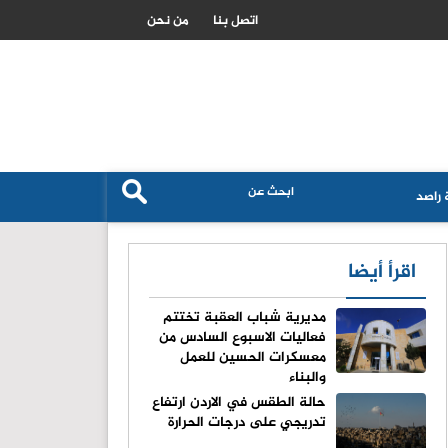
السعودية تتاهب لتصبح مركزا عالميا لتدفقات راس المال الاسلامي
اتصل بنا
من نحن
راصد
اقرأ أيضا
مديرية شباب العقبة تختتم
فعاليات الاسبوع السادس من
معسكرات الحسين للعمل
والبناء
حالة الطقس في الاردن ارتفاع
تدريجي على درجات الحرارة