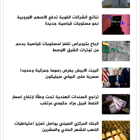
نتائج الشركات القوية تدفع الاسهم الاوروبية
نحو مستويات قياسية جديدة
ارباح بتروبراس تقفز لمستويات قياسية بدعم
من توترات الشرق الاوسط
البيت الابيض يفرض رسوما جمركية وحدودا
سعرية على البولي سيليكون
تراجع السندات الهندية تحت وطأة ارتفاع اسعار
النفط قبيل مزاد حكومي مرتقب
البنك المركزي الصيني يواصل تعزيز احتياطيات
الذهب للشهر الحادي والعشرين