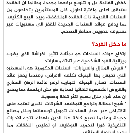
خفض الفائدة، بل والتلويح برفعها مجددا، وطالما ان الفائدة
ستبقى اعلى ولفترة اطول، فان المستثمرين يتخلصون من
السندات القديمة ذات الفائدة المنخفضة، ويبدا البيع الكثيف،
مما يدفع عوائد السندات الجديدة للقفز الى مستويات غير
مسبوقة لتعويض مخاطر التضخم.
ما دخل الفرد؟
ارتفاع عوائد السندات هو بمثابة تاثير الفراشة الذي يضرب
ميزانية الفرد الشخصية عبر ثلاثة مسارات:
* قروض المنازل والسيارات: السندات الحكومية هي المسطرة
التي تقيس بها البنوك تكلفة الاقراض، وعندما يقفز عائد
السندات، تسارع البنوك التجارية لرفع فائدة الرهن العقاري
والقروض الشخصية تلقائيا لحماية هوامش ارباحها، مما يعني
ان حلم شراء منزل يصبح اكثر كلفة وصعوبة.
* شبح البطالة وتراجع التوظيف: الشركات الكبرى تعتمد على
الاقتراض عبر اصدار السندات لتمويل توسعاتها وبناء مصانع
جديدة، وعندما تصبح كلفة هذا الدين باهظة، تتجه الادارات
التنفيذية فورا لتجميد التوظيف، او تقليص النفقات، مما
يهدد استقرار الوظائف.