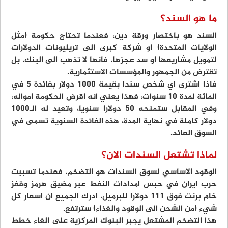
ما هو السند؟
السند هو باختصار ورقة دين، فعندما تحتاج حكومة (مثل
الولايات المتحدة) او شركة كبرى الى تريليونات الدولارات
لتمويل مشاريعها او سد عجزها، فانها لا تذهب الى البنك، بل
تقترض من الجمهور والمؤسسات الاستثمارية.
فاذا اشترى اي شخص سندا بقيمة 1000 دولار بفائدة 5 في
المائة لمدة 10 سنوات، فهذا يعني انه اقرض الحكومة امواله،
وفي المقابل ستمنحه 50 دولارا سنويا، وتعيد له الـ1000
دولار كاملة في نهاية المدة، هذه الفائدة السنوية تسمى في
السوق العائد.
لماذا تشتعل السندات الان؟
الوقود الاساسي لسوق السندات هو التضخم، فعندما تسببت
حرب ايران في حبس امدادات النفط عبر مضيق هرمز وقفز
خام برنت فوق 111 دولارا للبرميل، ادرك الجميع ان اسعار كل
شيء (من الشحن الى الوقود والغذاء) سترتفع.
هذا التضخم المشتعل يجبر البنوك المركزية على الغاء خطط