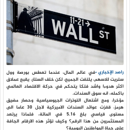
راصد الإخباري -
في عالم المال، عندما تعطس بورصة وول
ستريت للاسهم، يلتفت الجميع، لكن خلف الستار، يقبع عملاق
اكثر هدوءا واشد فتكا يتحكم في حركة الاقتصاد العالمي
باكمله، انه سوق السندات.
مؤخرا، ومع اشتعال التوترات الجيوسياسية وحصار مضيق
هرمز، قفزت عوائد السندات الاميركية لاجل 30 عاما الى
مستوى قياسي بلغ 5.16 في المائة، فلماذا يرتعد
المستثمرون من هذا الرقم؟ وكيف تؤثر هذه الارقام الجافة
على حياة المواطنين اليومية؟