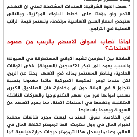
* ضعف القوة الشرائية: السندات المشتعلة تعني ان التضخم
انتصر ولو مؤقتا على خطط البنوك المركزية، وبالتالي
ستبقى اسعار السلع الاساسية مرتفعة، وتستمر قيمة الراتب
الفعلية في التراجع.
لماذا تصاب اسواق الاسهم بالرعب من صعود
السندات؟
العلاقة بين الطرفين تشبه الاواني المستطرقة في السيولة؛
والسبب يعود الى تبخر الاكسجين (السيولة)، ففي الاوقات
العادية، يخاطر المستثمر بماله في الاسهم بحثا عن الربح،
لكن عندما توفر الحكومة الاميركية عائدا مضمونا بنسبة
تتجاوز 5 في المائة دون اي مخاطرة، فان الصناديق الكبرى
تسحب اموالها فورا من اسهم التكنولوجيا والشركات الناشئة
المتقلبة، وتضعها في السندات الامنة، مما يحرم الاسهم من
السيولة ويهبط باسعارها.
في الخلاصة، سوق السندات ليست مجرد شاشات معقدة
لخبراء المال في وول ستريت؛ انها ترمومتر تكلفة المال في
العالم، وعندما يسجل هذا الترمومتر درجات حرارة قياسية كما