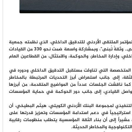
 لمؤتمر الملتقى الأردني للتدقيق الداخلي، الذي نظمته جمعية
التدقيق الداخلي الأردنية تحت عنوان "أثرٌ يبقى.. وثقةٌ تُبنى"، وبمشاركة واسعة ضمت نحو 330 من القيادات
لي، وإدارة المخاطر، والحوكمة، والامتثال، من القطاعين العام
 المتخصصة التي تناولت مستقبل التدقيق الداخلي ودوره في
لثقة، إلى جانب استعراض أبرز التحديات المرتبطة بالمخاطر
كما ناقشت الجلسات عدداً من المواضيع المتقدمة، من أبرزها
ثقة الرقمية، والتواصل القيادي، إلى جانب دور الحوكمة في حماية المؤسسات
لتنفيذي لمجموعة البنك الأردني الكويتي، هيثم البطيخي، أن
 استراتيجياً في دعم استدامة المؤسسات وتعزيز قدرتها على
 مشيراً إلى أن بناء الثقة المؤسسية يتطلب منظومات رقابية
لتكنولوجية والمخاطر الحديثة.