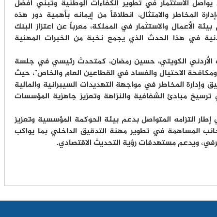
 يواصل الاستثمار في تطوير الكفاءات الوطنية وتبني أفضل
رة المخاطر والامتثال، انطلاقاً من إيمانه بأهمية دور هذه
يئة الأعمال والاستثمار في المملكة، معرباً عن اعتزاز البنك
دنية في هذا الحدث الذي يجمع نخبة من الخبرات المهنية
ك الأردني الكويتي، حسين رمضان، كمتحدث رئيسي في جلسة
مكافحة الاحتيال والفساد في القطاعين العام والخاص"، حيث
 وإدارة المخاطر في مواجهة التهديدات السيبرانية والمالية
ي ترسيخ مبادئ الشفافية والنزاهة وتعزيز جاهزية المؤسسات
إطار التزامه المتواصل بدعم بيئة الحوكمة المؤسسية وتعزيز
ى جانب المساهمة في تطوير مهنة التدقيق الداخلي بما يواكب
صرفي، ويدعم مستهدفات رؤية التحديث الاقتصادي.