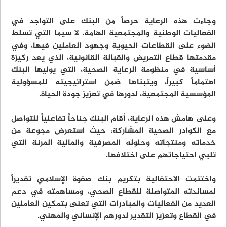
وجاءت هذه الرعاية حرصاً من البنك على التواجد في
الفعاليات الوطنية والمجتمعية الهامة، لا سيما التي تسلط
الضوء على القطاعات الحيوية وجهود العاملين فيها، وفي
مقدمتها قطاع التمريض والقبالة القانونية، الذي يعد ركيزة
أساسية في منظومة الرعاية الصحية، التي يوليها البنك
اهتماماً كبيراً، ويتبناها ضمن استراتيجيته للمسؤولية
المؤسسية المجتمعية، لدورها في تعزيز جودة الحياة.
وعلى هامش هذه الرعاية، أقام البنك جناحاً تفاعلياً للتواصل
مع الكوادر الصحية المشاركة، حيث استعرض مجوعة من
خدماته ومنتجاته وحلوله المصرفية والمالية المرنة التي
تلبي احتياجاتهم على اختلافها.
واختتمت الاحتفالية بتكريم بنك صفوة الإسلامي تقديراً
لمساندته المتواصلة للقطاع الصحي، ومساهمته في دعم
العديد من الفعاليات والمبادرات التي تعنى بتمكين العاملين
في القطاع وتعزيز التقدير لدورهم الإنساني والمهني.