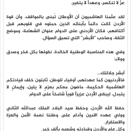
عزّ لا تنكسر، وعهداً لا يتغير.
لقد علّمنا الهاشميون أن الأوطان تُبنى بالمواقف، وأن قوة
الأردن كانت دائماً بأبنائه الذين حملوه في قلوبهم قبل
أكتافهم، فكان الأردني على الدوام عنوان الشهامة، وموضع
الثقة، وصاحب "الأبشر” التي تسبق السؤال.
وفي هذه المناسبة الوطنية الخالدة، نقولها بكل فخر وصدق
وولاء:
أبشر جلالتك…
فالأردنيون كما عهدتهم، أوفياء للوطن، ثابتون خلف قيادتكم
الهاشمية الحكيمة، ماضون معكم بعزمٍ لا يلين، وإيمانٍ لا
يتبدل، ليبقى الأردن عزيزاً قوياً شامخاً على الدوام
حفظ الله الأردن، وحفظ سيد البلاد الملك عبدالله الثاني
وولي عهده الامين وأدام على وطننا نعمة الأمن والعزة
والاستقرار.
وكل عام والأردن وقيادته وشعبه بألف خير.