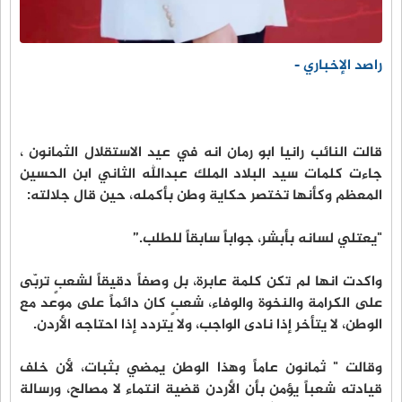
راصد الإخباري -
قالت النائب رانيا ابو رمان انه في عيد الاستقلال الثمانون ،
جاءت كلمات سيد البلاد الملك عبدالله الثاني ابن الحسين
المعظم وكأنها تختصر حكاية وطن بأكمله، حين قال جلالته:
"يعتلي لسانه بأبشر، جواباً سابقاً للطلب.”
واكدت انها لم تكن كلمة عابرة، بل وصفاً دقيقاً لشعبٍ تربّى
على الكرامة والنخوة والوفاء، شعبٍ كان دائماً على موعد مع
الوطن، لا يتأخر إذا نادى الواجب، ولا يتردد إذا احتاجه الأردن.
وقالت " ثمانون عاماً وهذا الوطن يمضي بثبات، لأن خلف
قيادته شعباً يؤمن بأن الأردن قضية انتماء لا مصالح، ورسالة