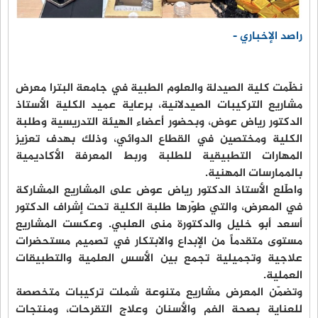
راصد الإخباري -
نظّمت كلية الصيدلة والعلوم الطبية في جامعة البترا معرض
مشاريع التركيبات الصيدلانية، برعاية عميد الكلية الأستاذ
الدكتور رياض عوض، وبحضور أعضاء الهيئة التدريسية وطلبة
الكلية ومختصين في القطاع الدوائي، وذلك بهدف تعزيز
المهارات التطبيقية للطلبة وربط المعرفة الأكاديمية
بالممارسات المهنية.
واطّلع الأستاذ الدكتور رياض عوض على المشاريع المشاركة
في المعرض، والتي طوّرها طلبة الكلية تحت إشراف الدكتور
أسعد أبو خليل والدكتورة منى العلبي. وعكست المشاريع
مستوى متقدماً من الإبداع والابتكار في تصميم مستحضرات
علاجية وتجميلية تجمع بين الأسس العلمية والتطبيقات
العملية.
وتضمّن المعرض مشاريع متنوعة شملت تركيبات متخصصة
للعناية بصحة الفم والأسنان وعلاج التقرحات، ومنتجات