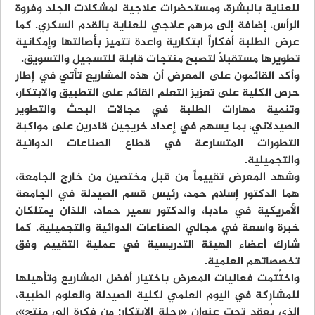
للعناية بالبشرة، ومستحضرات علاجية لمشكلات الجلد وفروة
الرأس، إضافة إلى مرهم علاجي للعناية بالقدم السكري. كما
عرض الطلبة أفكاراً ابتكارية واعدة تتميز بأصالتها وإمكانية
تطويرها مستقبلاً لتصبح منتجات قابلة للتسجيل والتسويق.
وأكد القائمون على المعرض أن هذه المشاريع تأتي في إطار
حرص الكلية على تعزيز التعلم القائم على التطبيق والابتكار،
وتنمية مهارات الطلبة في مجالات البحث والتطوير
الصيدلاني، بما يسهم في إعداد خريجين قادرين على مواكبة
التطورات المتسارعة في قطاع الصناعات الدوائية
والتجميلية.
وشهد المعرض تقييماً من قبل مختصين من خارج الجامعة،
هما الدكتور إسلام حمد، رئيس قسم الصيدلة في الجامعة
الأمريكية في مادبا، والدكتور سمير حماد، اللذان يمتلكان
خبرة واسعة في مجالي الصناعات الدوائية والتجميلية. كما
شارك أعضاء الهيئة التدريسية في عملية التقييم وفق
تخصصاتهم العلمية.
واختُتمت فعاليات المعرض باختيار أفضل المشاريع وتأهيلها
للمشاركة في اليوم العلمي لكلية الصيدلة والعلوم الطبية،
الذي يُعقد تحت عنوان «رحلة الابتكار: من فكرة إلى منتج»،