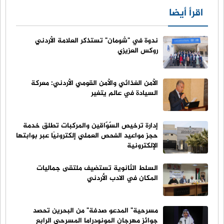
اقرأ أيضا
ندوة في "شومان" تستذكر العلامة الأردني
روكس العزيزي
الأمن الغذائي والأمن القومي الأردني: معركة
السيادة في عالم يتغير
إدارة ترخيص السّوّاقين والمركبات تطلق خدمة
حجز مواعيد الفحص العملي إلكترونيًا عبر بوابتها
الإلكترونية
السلط الثانوية تستضيف ملتقى جماليات
المكان في الادب الأردني
مسرحية" المدعو صدفة" من البحرين تحصد
جوائز مهرجان المونودراما المسرحي الرابع