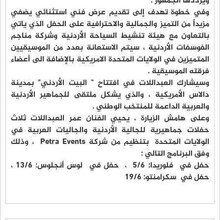
ويرددها الجمهور .
وفي خطوة تهدف إلى تقديم عرض فني استثنائي يضفي
مزيداً من التميز والجمالية والاحترافية على الحفل الذي ياتي
بالتعاون مع هيئة تنشيط السياحة الأردنية وشركة مناجم
الفوسفات الأردنية ، سيتم الاستعانة بعدد من الموسيقيين
المتميزين في الولايات المتحدة الامريكية بالإضافة الى أعضاء
فرقته الموسيقية .
وسيشارك العبداللات في افتتاح " البيت الأردني" بمدينة
دالاس الأمريكية ، والذي يشكل ملتقى للجماهير الأردنية
والعربية الداعمة للمنتخب الوطني .
وعلى هامش الزيارة ، يحيي الفنان عمر العبداللات ثلاث
حفلات جماهيرية للجالية الأردنية والجاليات العربية في
الولايات المتحدة بتنظيم من شركة Petra Events ، وذلك
وفق البرنامج التالي :
حفل في فلوريدا: 5/6 ، حفل في لوس أنجلوس: 13/6 ،
حفل في سكرامنتو: 19/6