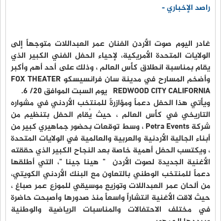
راصد الإخباري -
غادر اليوم صوت الأردن الفنان عمر العبداللات متوجهاً إلى
الولايات المتحدة الأمريكية، لإحياء الحفل الفني الكبير الذي
يقام بمناسبة انطلاق كأس العالم ، وذلك على أحد أهم وأكبر
وأضخم المسارح في مدينة سان فرانسيسكو FOX THEATER
REDWOOD CITY CALIFORNIA يوم السبت الموافق 20/ 6.
ويأتي هذا الحفل دعماً ومؤازرةً للمنتخب الأردني في مشواره
التاريخي في كأس العالم ، حيث يُقام الحفل بتنظيم من
شركة Petra Events ، وسط توقعات بحضور جماهيري كبير من
أبناء الجالية الأردنية والعربية والعالمية في الولايات المتحدة
، ويكتسب الحفل أهمية خاصة بعد النجاح الكبير الذي حققته
الأغنية الجديدة لصوت الأردن " هينا جينا "، التي أطلقها
دعماً للمنتخب الوطني بالتعاون مع البنك الأردني الكويتي،
من ألحان عمر العبداللات وتوزيع موسيقي للموزع عمر صباغ ،
حيث لاقت الأغنية انتشاراً واسعاً منذ صدورها وأصبحت حاضرة
في مختلف الاحتفالات والمناسبات الرياضية والوطنية