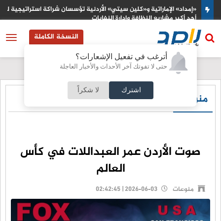
«إمداد» الإماراتية و«كلين سيتي» الأردنية تؤسسان شراكة استراتيجية لتن
أحد أكبر مشاريع النظافة وإدارة النفايات
النسخة الكاملة
أترغب في تفعيل الإشعارات؟
حتى لا تفوتك آخر الأحداث والأخبار العاجلة
اشترك
لا شكراً
منوعات
صوت الأردن عمر العبداللات في كأس
العالم
منوعات
2026-06-03 | 02:42:45