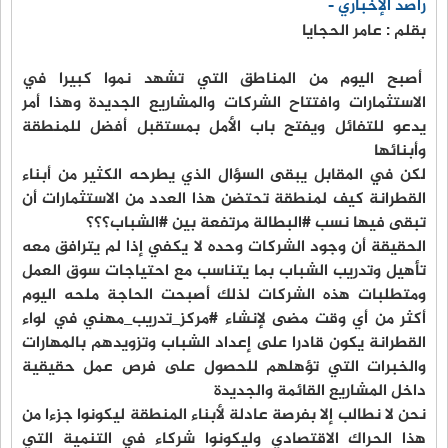
راصد الإخباري -
بقلم : عامر الحجايا
أصبح اليوم من المناطق التي تشهد نموا كبيرا في
الاستثمارات وافتتاح الشركات والمشاريع الجديدة وهذا أمر
يدعو للتفائل ويفتح باب الأمل بمستقبل أفضل للمنطقة
وأبنائها
لكن في المقابل يبقى السؤال الذي يطرحه الكثير من أبناء
القطرانة كيف لمنطقة تحتضن هذا العدد من الاستثمارات أن
تبقى فيها نسب #البطالة مرتفعة بين #الشباب؟؟؟
الحقيقة أن وجود الشركات وحده لا يكفي إذا لم يترافق معه
تأهيل وتدريب الشباب بما يتناسب مع احتياجات سوق العمل
ومتطلبات هذه الشركات لذلك أصبحت الحاجة ملحه اليوم
أكثر من أي وقت مضى لإنشاء #مركز_تدريب_مهني في لواء
القطرانة يكون قادرا على إعداد الشباب وتزويدهم بالمهارات
والخبرات التي تؤهلهم للحصول على فرص عمل حقيقية
داخل المشاريع القائمة والجديدة
نحن لا نطالب إلا بفرصة عادلة لأبناء المنطقة ليكونوا جزءا من
هذا الحراك الاقتصادي وليكونوا شركاء في التنمية التي