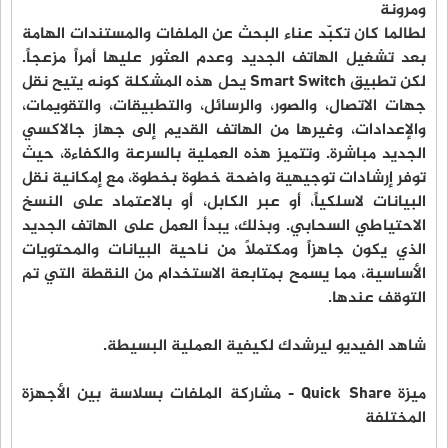
ومرونة
لطالما كان تكبّد عناء البحث عن الملفات والمستندات الهامة
بعد تشغيل الهاتف الجديد وعدم العثور عليها أمراً مزعجاً.
لكن تطبيق Smart Switch يحل هذه المشكلة كونه يتيح نقل
جهات الاتصال، والصور، والرسائل، والتطبيقات، والتقويمات،
والإعدادات، وغيرها من الهاتف القديم إلى جهاز جالاكسي
الجديد مباشرة. وتتميز هذه العملية بالسرعة والكفاءة، حيث
توفر إرشادات توجيهية واضحة خطوة بخطوة، مع إمكانية نقل
البيانات لاسلكياً، أو عبر الكابل، أو بالاعتماد على النسخ
الاحتياطي السحابي. وبذلك، يبدأ العمل على الهاتف الجديد
الذي يكون جاهزاً ومكتملاً من ناحية البيانات والمحتويات
الأساسية، مما يسمح بمتابعة الاستخدام من النقطة التي تم
التوقف عندها.
شاهد الفيديو ليرشدك لكيفية العملية البسيطة.
ميزة Quick Share - مشاركة الملفات بسلاسة بين الأجهزة
المختلفة