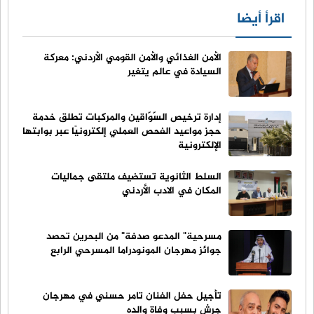
اقرأ أيضا
الأمن الغذائي والأمن القومي الأردني: معركة
السيادة في عالم يتغير
إدارة ترخيص السّوّاقين والمركبات تطلق خدمة
حجز مواعيد الفحص العملي إلكترونيًا عبر بوابتها
الإلكترونية
السلط الثانوية تستضيف ملتقى جماليات
المكان في الادب الأردني
مسرحية" المدعو صدفة" من البحرين تحصد
جوائز مهرجان المونودراما المسرحي الرابع
تأجيل حفل الفنان تامر حسني في مهرجان
جرش بسبب وفاة والده