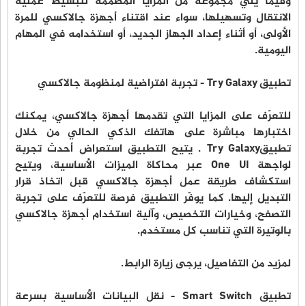
وفيما يلي مجموعة من المزايا المصممة لتبسيط عملية
الانتقال وتسهيلها، سواء عند اقتناء أجهزة جالاكسي للمرة
الأولى، أو أثناء إعداد الجهاز الجديد، أو استخدامه في المهام
اليومية.
تطبيق Try Galaxy - تجربة افتراضية لمنظومة جالاكسي
للتعرّف على المزايا التي تقدمها أجهزة جالاكسي، يمكنك
اختبارها مباشرة على هاتفك الذكي الحالي من خلال
تطبيقTry Galaxy . يتيح التطبيق استعراض أحدث تجربة
لواجهة One UI عبر محاكاة الميزات الأساسية، ويتيح
استكشاف طريقة عمل أجهزة جالاكسي قبل اتخاذ قرار
التبديل إليها. كما يوفّر التطبيق فرصة للتعرّف على تجربة
التصفح، وخيارات التخصيص، وآلية استخدام أجهزة جالاكسي
بالوتيرة التي تناسب كل مستخدم.
لمزيد من التفاصيل، يرجى زيارة الرابط.
تطبيق Smart Switch - نقل البيانات الأساسية بسرعة