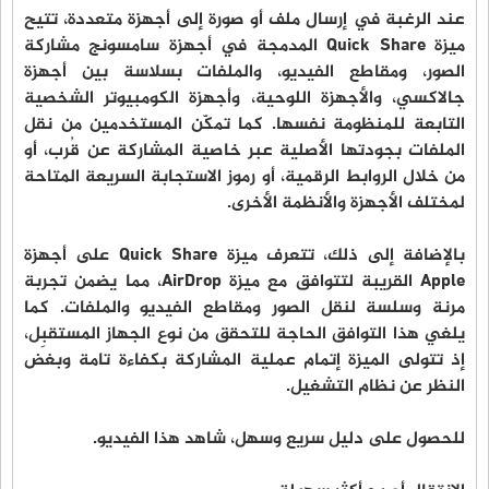
عند الرغبة في إرسال ملف أو صورة إلى أجهزة متعددة، تتيح
ميزة Quick Share المدمجة في أجهزة سامسونج مشاركة
الصور، ومقاطع الفيديو، والملفات بسلاسة بين أجهزة
جالاكسي، والأجهزة اللوحية، وأجهزة الكومبيوتر الشخصية
التابعة للمنظومة نفسها. كما تمكّن المستخدمين من نقل
الملفات بجودتها الأصلية عبر خاصية المشاركة عن قُرب، أو
من خلال الروابط الرقمية، أو رموز الاستجابة السريعة المتاحة
لمختلف الأجهزة والأنظمة الأخرى.
بالإضافة إلى ذلك، تتعرف ميزة Quick Share على أجهزة
Apple القريبة لتتوافق مع ميزة AirDrop، مما يضمن تجربة
مرنة وسلسة لنقل الصور ومقاطع الفيديو والملفات. كما
يلغي هذا التوافق الحاجة للتحقق من نوع الجهاز المستقبِل،
إذ تتولى الميزة إتمام عملية المشاركة بكفاءة تامة وبغض
النظر عن نظام التشغيل.
للحصول على دليل سريع وسهل، شاهد هذا الفيديو.