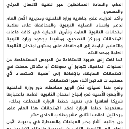
العام، والسادة المحافظين عبر تقنية الاتصال المرئي
والمسموع.
وأكد الفراية، على جاهزية وزارة الداخلية ومديرية الأمن العام
لدعم وإسناد العملية التربوية والمحافظة على سلامة
امتحانات الثانوية العامة وتأمين الحماية في كافة قاعات
الامتحانات ومراكز التصحيح، ومشيدا بجهود وزارة التربية
والتعليم الرامية إلى المحافظة على مستوى امتحان الثانوية
العامة ومصداقيته .
كما لفت إلى ضرورة الاستفادة من الدروس المستخلصة من
السنوات الماضية، لتجاوز أي معوقات أو مشاكل حصلت في
الامتحانات السابقة، بالإضافة إلى أهمية الاستعداد لأي
مستجدات قد تبرز أثناء سير الامتحانات.
وفي هذا السياق، ثمّن الوزير محافظة، دور وزارة الداخلية
والأجهزة الأمنية في إنجاح امتحان الثانوية العامة، باعتبارها
شريكا أساسيا في تنفيذ خطط الوزارة المتعلقة بذلك،
مستعرضا خطط الوزارة لعقد الامتحانات هذا العام على
مرحلتين؛ لطلاب الثاني عشر وطلاب الحادي عشر.
من جانبه، أشار مدير العمليات والسيطرة في مديرية الأمن