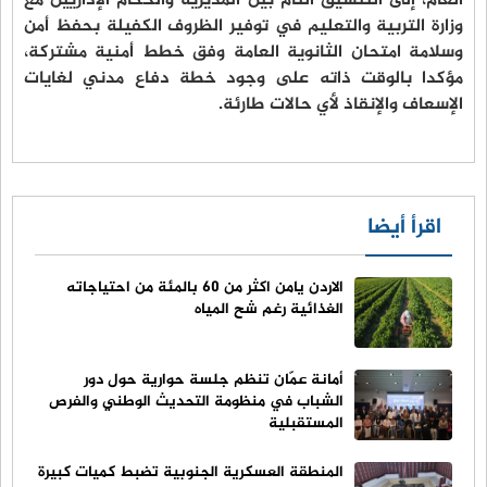
العام، إلى التنسيق التام بين المديرية والحكام الإداريين مع
وزارة التربية والتعليم في توفير الظروف الكفيلة بحفظ أمن
وسلامة امتحان الثانوية العامة وفق خطط أمنية مشتركة،
مؤكدا بالوقت ذاته على وجود خطة دفاع مدني لغايات
الإسعاف والإنقاذ لأي حالات طارئة.
اقرأ أيضا
الاردن يامن اكثر من 60 بالمئة من احتياجاته
الغذائية رغم شح المياه
أمانة عمّان تنظم جلسة حوارية حول دور
الشباب في منظومة التحديث الوطني والفرص
المستقبلية
المنطقة العسكرية الجنوبية تضبط كميات كبيرة