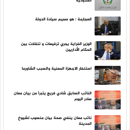
الحدودية
العجارمة : هو صميم سيادة الدولة
الوزير الفراية يجري ترفيعات و تنقلات بين
الحكام الأداريين
استنفار الاجهزة المعنية والسبب الشاورما
النائب السابق شادي فريج يتبرأ من بيان معان
صادر اليوم
نائب معان ينفي صحة بيان منسوب لشيوخ
المدينة