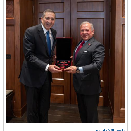
راصد الإخباري -