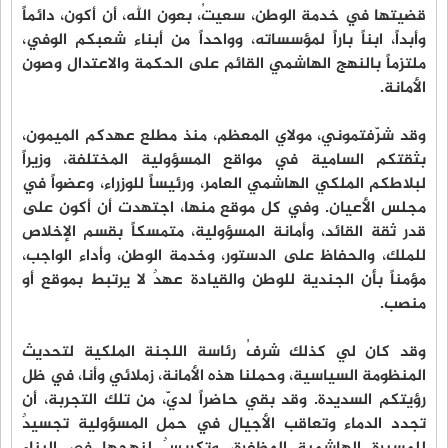
قضيتها في خدمة الوطن، سعيتُ، بعون الله، أن أكون، دائماً
وأبداً، ابناً باراً لمؤسساته، وواحداً من أبناء شعبكم الوفي،
ملتزماً بالنهج الهاشمي القائم على الحكمة والاعتدال وصون
الأمانة.
وقد شرّفتموني، مولاي المعظم، منذ مطلع عهدكم الميمون،
بثقتكم السامية في مواقع المسؤولية المختلفة، وزيراً
لبلاطكم الملكي الهاشمي العامر، ورئيساً للوزراء، وعضواً في
مجلس الأعيان. وفي كل موقع منها، اجتهدت أن أكون على
قدر ثقة القائد، وأمانة المسؤولية، متمسكاً بقسم الإخلاص
للملك، والحفاظ على الدستور، وخدمة الوطن، وأداء الواجب،
مؤمناً بأن الجندية للوطن والقيادة عهدٌ لا يرتبط بموقع أو
منصب.
وقد كان لي كذلك شرفُ رئاسة اللجنة الملكية لتحديث
المنظومة السياسية، وحملنا هذه الأمانة، زملائي وأنا، في ظل
رؤيتكم السديدة. وقد بقي حاضراً لديّ، من تلك التجربة، أن
تجدد الدماء وتعاقب الأجيال في حمل المسؤولية تجسيدٌ