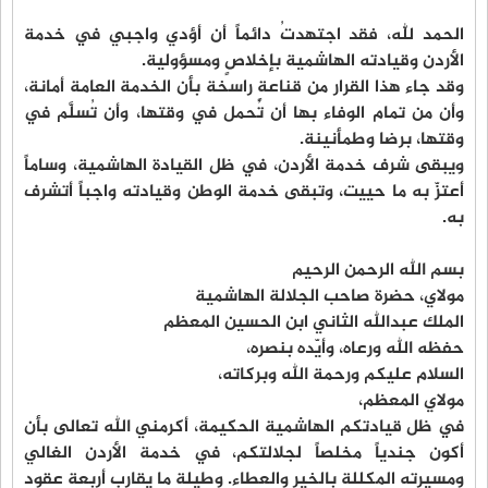
الحمد لله، فقد اجتهدتُ دائماً أن أؤدي واجبي في خدمة
الأردن وقيادته الهاشمية بإخلاصٍ ومسؤولية.
وقد جاء هذا القرار من قناعةٍ راسخة بأن الخدمة العامة أمانة،
وأن من تمام الوفاء بها أن تُحمل في وقتها، وأن تُسلَّم في
وقتها، برضا وطمأنينة.
ويبقى شرف خدمة الأردن، في ظل القيادة الهاشمية، وساماً
أعتزّ به ما حييت، وتبقى خدمة الوطن وقيادته واجباً أتشرف
به.
بسم الله الرحمن الرحيم
مولاي، حضرة صاحب الجلالة الهاشمية
الملك عبدالله الثاني ابن الحسين المعظم
حفظه الله ورعاه، وأيّده بنصره،
السلام عليكم ورحمة الله وبركاته،
مولاي المعظم،
في ظل قيادتكم الهاشمية الحكيمة، أكرمني الله تعالى بأن
أكون جندياً مخلصاً لجلالتكم، في خدمة الأردن الغالي
ومسيرته المكللة بالخير والعطاء. وطيلة ما يقارب أربعة عقود