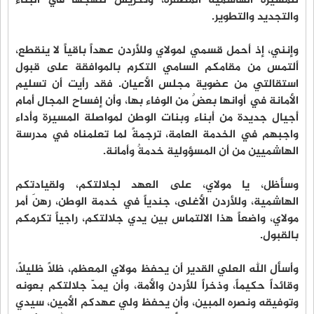
للمسيرة الهاشمية المظفرة، وتكريسٌ لنهجها في البناء
والتجديد والتطوير.
وإنني، إذ أحمل قسمي لمولاي وللأردن عهداً باقياً لا ينقطع،
ألتمس من مقامكم السامي التكرم بالموافقة على قبول
استقالتي من عضوية مجلس الأعيان. فقد رأيت أن تسليم
الأمانة في أوانها بعضٌ من الوفاء بها، وأن إفساح المجال أمام
أجيال جديدة من أبناء وبنات الوطن لمواصلة المسيرة وأداء
واجبهم في الخدمة العامة، ترجمةً لما تعلمناه في مدرسة
الهاشميين من أن المسؤولية خدمةٌ وأمانة.
وسأظل، يا مولاي، على العهد لجلالتكم، ولقيادتكم
الهاشمية، وللأردن الأغلى، جندياً في خدمة الوطن، رهنَ أمر
مولاي، واضعاً هذا الالتماس بين يدي جلالتكم، راجياً تكرمكم
بالقبول.
وأسأل الله العلي القدير أن يحفظ مولاي المعظم، ظلاً ظليلاً،
وقائداً حكيماً، وذخراً للأردن والأمة، وأن يمدّ جلالتكم بعونه
وتوفيقه ونصره المبين، وأن يحفظ ولي عهدكم الأمين، سيدي