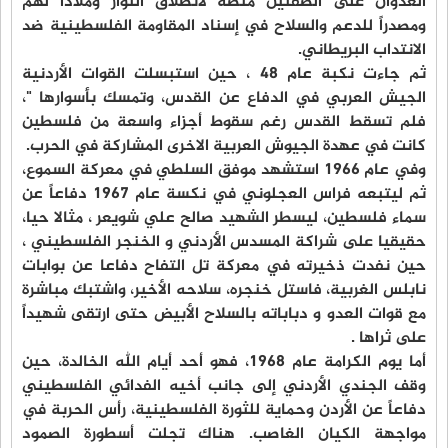
العدوان على الضفتين منصة لانطلاق الثوار وملاذاً لهم
ومصدراً للدعم والسلاح في إسناد المقاومة الفلسطينية ضد
الانتداب البريطاني.
ثم جاءت نكبة عام 48 ، حين استبسلت القوات الأردنية
الجيش العربي في الدفاع عن القدس، وتمسك بأسوارها "،
فلم تسقط القدس رغم سقوط أجزاء واسعة من فلسطين
كانت في عهدة الجيوش العربية الاخرى المشاركة في الحرب.
وفي عام 1966 استشهد موفق السلطي في معركة السموع،
ثم ليتبعه فراس العجلوني في نكسة عام 1967 دفاعاً عن
سماء فلسطين، ليسطر الشهيد صالح علي شويعر ، مثالا حيا،
حقيقيا على شراكة المسدس الأردني و الخنجر الفلسطيني ،
حين نفدت ذخيرته في معركة تل التفاح دفاعا عن بوابات
نابلس الغربية، فاستل خنجره، سلاحه الأخير، واشتبك مباشرة
مع قوات العدو و دباباته بالسلاح الأبيض حتى ارتقى شهيداً
على ثراها .
أما يوم الكرامة عام 1968، فهو أحد أيام الله الخالدة، حين
وقف الجندي الأردني إلى جانب أخيه الفدائي الفلسطيني
دفاعاً عن الأردن وحماية للثورة الفلسطينية، رأس الحربة في
مواجهة الكيان الغاصب. هناك تجلت أسطورة الصمود