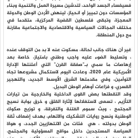
فسيفساء الجسد الواحد، لتدشين مسيرة العمل والتنمية وبناء
المؤسسات دون تمييز أو انحياز، لينهض الأردن الوطن والدولة
المعجزة، وتبقى فلسطين القضية المركزية، متقدما في
مختلف المجالات السياسية والاقتصادية والاجتماعية مقارنة
مع دول المنطقة.
غير أن هناك جانب لحالة، مسكوت عنه لا بد من التوقف عنده
، وتسليط الضوء عليه واجب وطني بامتياز، خاصة بعد
إرهاصات ما سمي بـ"صفقة القرن" التي أعلنتها الإدارة
الأمريكية عام 2020، وعادت اليوم لاستكمال مشروعها تجاه
التوأمين، وفي مقدمتها الشرق الأوسط الجديد، والتهجير
القسري، و فزاعات أوهام الوطن البديل.
وقد التقطتها بعض القوى الداخلية والخارجية من تيارات
التأزيم ، تسعى لاستغلالها لإثارة القلق و خرق بوابة نسيج
المجتمع ، وبث سموم الفتنة والتفرقة، و توزيع صكوك
الوطنية ونسج روايات التشكيك والاتهام، بهدف إضعاف ثقة
الوطن بدولته ، هي فئات من الانتهازيين الجدد، و هواة
السياسة المستجدين داخل مواقع المسؤولية والمجتمع،