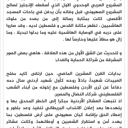
المشروع العربي الوحدوي الاول الذي أسقطه الإنجليز لصالح
المشروع الصهيوني، قبل وفاته بأن يُدفن في باحات المسجد
الأقصى، كانت بمثابة رسالة إلى من بعده من ملوك
الهاشميين ، تظهر مكانة القدس و فلسطين لديه ، وقد صاروا
على دربه في الوصاية الهاشمية عليه وما بدلوا تبديلا ، وما
زال هو مطلاً عليها وحارساً لها .
و للحديث عن الشق الأول من هذه العلاقة ، هاهي بعض الصور
المشرقة من شراكة الحماية والفداء:
بدايات القرن العشرين الماضي، حين ارتقى كايد مفلح
العبيدات شهيداً، باذلاً روحه كأول شهيد أردني سال دمه
دفاعاً عن ثرى الأردن وفلسطين مع إخوته من أبناء الشعب
الفلسطيني، شركاء النضال والمصير.
اذ تنبهت العشائر الأردنية مبكرا إلى الخطر المحدق بها و
يتهددها بعد إعلان الانتداب البريطاني تنفيذ وعد بلفور و
إعطاء الحق بإقامة كيان صهيوني على أرض فلسطين، بما
يهدد أمن و استقرار الشعبين و أوطانهما. وكانت عشائر