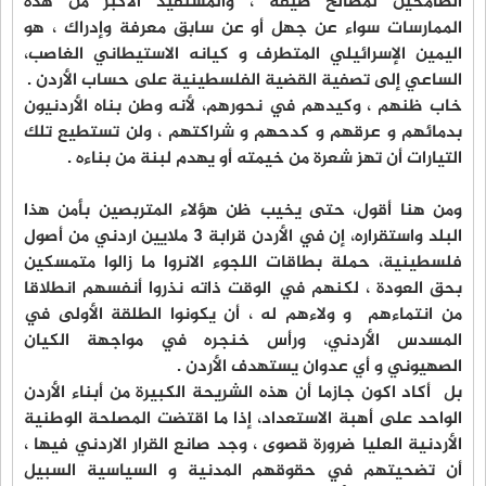
الطامحين لمصالح ضيقة ، والمستفيد الأكبر من هذه
الممارسات سواء عن جهل أو عن سابق معرفة وإدراك ، هو
اليمين الإسرائيلي المتطرف و كيانه الاستيطاني الغاصب،
الساعي إلى تصفية القضية الفلسطينية على حساب الأردن .
خاب ظنهم ، وكيدهم في نحورهم، لأنه وطن بناه الأردنيون
بدمائهم و عرقهم و كدحهم و شراكتهم ، ولن تستطيع تلك
التيارات أن تهز شعرة من خيمته أو يهدم لبنة من بناءه .
ومن هنا أقول، حتى يخيب ظن هؤلاء المتربصين بأمن هذا
البلد واستقراره، إن في الأردن قرابة 3 ملايين اردني من أصول
فلسطينية، حملة بطاقات اللجوء الانروا ما زالوا متمسكين
بحق العودة ، لكنهم في الوقت ذاته نذروا أنفسهم انطلاقا
من انتماءهم و ولاءهم له ، أن يكونوا الطلقة الأولى في
المسدس الأردني، ورأس خنجره في مواجهة الكيان
الصهيوني و أي عدوان يستهدف الأردن .
بل أكاد اكون جازما أن هذه الشريحة الكبيرة من أبناء الأردن
الواحد على أهبة الاستعداد، إذا ما اقتضت المصلحة الوطنية
الأردنية العليا ضرورة قصوى ، وجد صانع القرار الاردني فيها ،
أن تضحيتهم في حقوقهم المدنية و السياسية السبيل