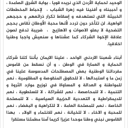
الوحيد لحماية الأردن الذي نريده قويا ، بوابة الشرق الصامدة ،
و أحببناه و أفنينا فيه زهرة الشباب ، لإحباط المخططات
الخبيثة التي تستهدفه و إسقاط تكرار ذرائعهم و حججهم
الواهية. لن تتأخر دون تردد لأنها محبة الأوطان تُقاس بحجم
التضحية لا بعلو الاصوات و الاهازيج ، ضريبة تدفع لصون
علاقة الإخوة الشركاء كما عشناها و سنعيش واجبا وطنيا
اخلاقيا.
أبناء شعبنا الاردني الواحد ، علينا الايمان بأننا كلنا شركاء
الحماية و العمارة في الوطن ، و أن نسقط من قاموس
مفرداتنا الوطنية بعض المصطلحات المدسوسة علينا في
زمن ما و استبدالها ، لا للحقوق المنقوصة و المظلومية ، نعم
للمواطنة و العدالة و المساواة في توزيع موارد الثروة و
التنمية ، لا للمحاصصة ، نعم للشراكة ، لا للسلطوية ، نعم
للديمقراطية و التعددية الحزبية السياسية ، لا للمصلحة
الخاصة ، نعم للمصلحة العامة ، لا للكراهية و البغضاء ، نعم
للمحبة و الاخاء ، لا للخيانة ، نعم للانتماء و الولاء ، بهذا
القاموس نبني وطنا موحدا عزيزا كريما آمنا مطمئنا مستقرا