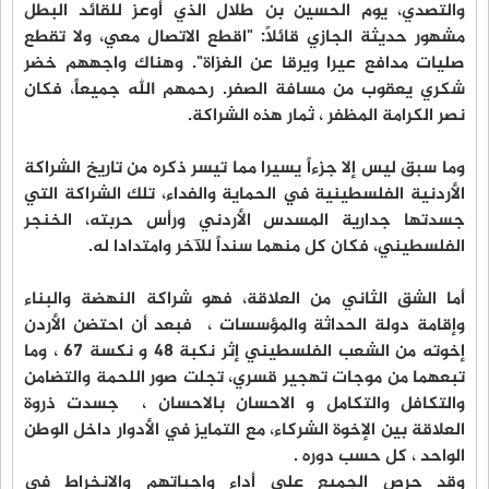
والتصدي، يوم الحسين بن طلال الذي أوعز للقائد البطل
مشهور حديثة الجازي قائلاً: "اقطع الاتصال معي، ولا تقطع
صليات مدافع عيرا ويرقا عن الغزاة". وهناك واجههم خضر
شكري يعقوب من مسافة الصفر. رحمهم الله جميعاً، فكان
نصر الكرامة المظفر ، ثمار هذه الشراكة.
وما سبق ليس إلا جزءاً يسيرا مما تيسر ذكره من تاريخ الشراكة
الأردنية الفلسطينية في الحماية والفداء، تلك الشراكة التي
جسدتها جدارية المسدس الأردني ورأس حربته، الخنجر
الفلسطيني، فكان كل منهما سنداً للآخر وامتدادا له.
أما الشق الثاني من العلاقة، فهو شراكة النهضة والبناء
وإقامة دولة الحداثة والمؤسسات ، فبعد أن احتضن الأردن
إخوته من الشعب الفلسطيني إثر نكبة 48 و نكسة 67 ، وما
تبعهما من موجات تهجير قسري، تجلت صور اللحمة والتضامن
والتكافل والتكامل و الاحسان بالاحسان ، جسدت ذروة
العلاقة بين الإخوة الشركاء، مع التمايز في الأدوار داخل الوطن
الواحد ، كل حسب دوره .
وقد حرص الجميع على أداء واجباتهم والانخراط في