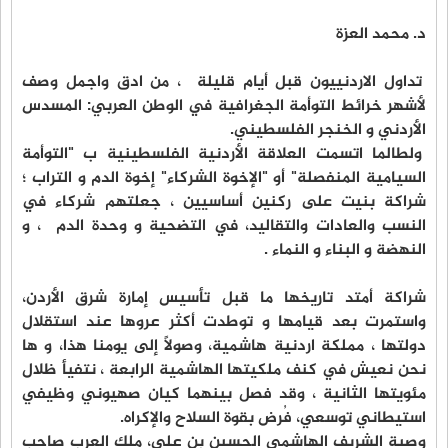
د. محمد العزة
تداول الاردنييون قبل أيام قليلة ، من ادق واجمل وصف
لأشهر خرائط التوأمة الجغرافية في الوطن العربي: المسدس
الأردني و الخنجر الفلسطيني.
ولطالما اتسمت العلاقة الأردنية الفلسطينية ب "التوأمة
السيامية المنفصلة" أو "الإخوة الشركاء" إخوة الدم و التراب ؛
شراكة بنيت على ركنين أساسيين ، جعلتهم شركاء في
النسب والعادات والتقاليد، في التضحية و وحدة الدم ، و
النهضة و البناء و النماء .
شراكة أمتد تاريخها ما قبل تأسيس إمارة شرق الأردن،
واستمرت بعد قيامها و توطدت أكثر عروها عند استقلال
دولتها ، مملكة اردنية هاشمية، وصولاً إلى يومنا هذا، و ها
نحن نعيش في كنف ملكيتها الهاشمية الرابعة ، نتفيأ ظلال
مئويتها الثانية ، وقد فصل بينهما كيان صهيوني وظيفي
استيطاني توسعي، فُرض بقوة السلاح والإكراه.
وصية الشريف الهاشمي الحسين بن علي، ملك العرب صاحب