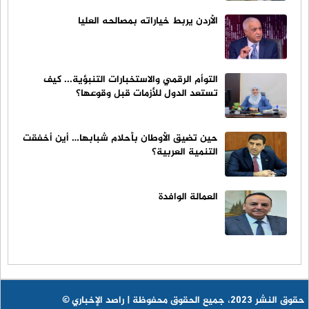
الأردن يربط خياراته بمصالحه العليا
التوأم الرقمي والاستخبارات التنبؤية... كيف
تستعد الدول للأزمات قبل وقوعها؟
حين تضيق الأوطان بأحلام شبابها… أين أخفقت
التنمية العربية؟
العمالة الوافدة
© حقوق النشر 2023، جميع الحقوق محفوظة | راصد الإخباري