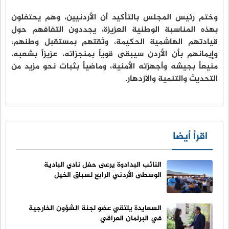
وختم رئيس المجلس بالتأكيد أن الأردنيين، وهم يحتفلون
بهذه المناسبة الوطنية العزيزة، يجددون التفافهم حول
قيادتهم الهاشمية الحكيمة، وثقتهم بمستقبل وطنهم،
وإيمانهم بأن الأردن سيبقى قوياً بمنجزاته، عزيزاً بشعبه،
منيعاً بجيشه وأجهزته الأمنية، وماضياً بثبات نحو مزيد من
التحديث والتنمية والازدهار.
اقرأ أيضا
النائب البدادوة يرعى حفل نادي البادية
الوسطى الأردني الرابع لسباق الخيل
السعايدة يلتقي عضو لجنة الشؤون الخارجية
في البرلمان العراقي