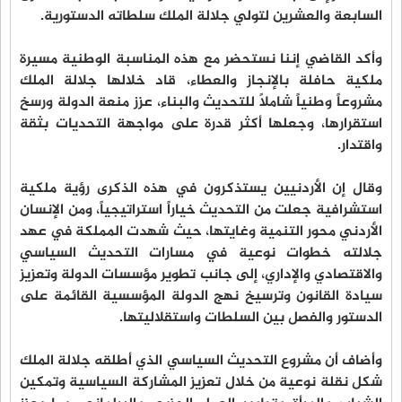
السابعة والعشرين لتولي جلالة الملك سلطاته الدستورية.
وأكد القاضي إننا نستحضر مع هذه المناسبة الوطنية مسيرة
ملكية حافلة بالإنجاز والعطاء، قاد خلالها جلالة الملك
مشروعاً وطنياً شاملاً للتحديث والبناء، عزز منعة الدولة ورسخ
استقرارها، وجعلها أكثر قدرة على مواجهة التحديات بثقة
واقتدار.
وقال إن الأردنيين يستذكرون في هذه الذكرى رؤية ملكية
استشرافية جعلت من التحديث خياراً استراتيجياً، ومن الإنسان
الأردني محور التنمية وغايتها، حيث شهدت المملكة في عهد
جلالته خطوات نوعية في مسارات التحديث السياسي
والاقتصادي والإداري، إلى جانب تطوير مؤسسات الدولة وتعزيز
سيادة القانون وترسيخ نهج الدولة المؤسسية القائمة على
الدستور والفصل بين السلطات واستقلاليتها.
وأضاف أن مشروع التحديث السياسي الذي أطلقه جلالة الملك
شكل نقلة نوعية من خلال تعزيز المشاركة السياسية وتمكين