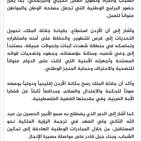
الشباب والمرأة وتطوير العمل الحزبي والبرلماني، بما يعزز
حضور البرامج الوطنية التي تجعل مصلحة الوطن والمواطن
عنواناً للعمل.
وأشار إلى أن الأردن استطاع، بقيادة جلالة الملك، تحويل
التحديات إلى فرص للتطوير، والحفاظ على أمنه واستقراره
وتماسكه في منطقة شهدت أزمات وتحولات عميقة، مستنداً
إلى وعي شعبه، ومتانة مؤسساته، وجهود وتضحيات قواته
المسلحة وأجهزته الأمنية التي كانت على الدوام عنواناً
للتضحية والاحتراف وحماية المنجز الوطني.
وأكد أن جلالة الملك رسخ مكانة الأردن إقليمياً ودولياً بوصفه
صوتاً للحكمة والاعتدال والسلام، ومدافعاً ثابتاً عن قضايا
الأمة العربية، وفي مقدمتها القضية الفلسطينية.
كما أشار إلى الدور الذي يضطلع به سمو الأمير الحسين بن عبد
الله الثاني ولي العهد في ترجمة الرؤية الملكية نحو
المستقبل، من خلال المبادرات الوطنية الهادفة إلى تمكين
الشباب، وبناء جيل قادر على مواصلة مسيرة الإنجاز.