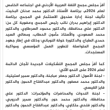
أقرّ مجلس مجمع اللغة العربية الأردني في اجتماعه الخامس
لعام ٢٠٢٦م، برئاسة الأستاذ الدكتور محمد عدنان البخيت،
تأليف لجنة إدارة صندوق الاستثمار في المجمع، برئاسة
الدكتور إبراهيم بدران نائب رئيس المجمع، وعضوية كل من:
الدكتور علي محافظة، والدكتور محمود السرطاوي، والدكتور
محمد السعودي، والأستاذ مأمون الحطاب، ومعالي السيد
حمدي الطباع، والدكتورة خولة النوباني؛ وذلك في إطار جهود
المجمع المتواصلة لتطوير العمل المؤسسي ومواكبة
المستجدات.
كما أقرّ مجلس المجمع التشكيلات الجديدة للّجان الدائمة
لعام 2026 على النحو الآتي:
- لجنة الأصول: الدكتور جعفر عبابنة، والدكتور سمير استيتية،
والدكتور محمد عصفور، والدكتور عبدالفتاح الحموز، والدكتور
فايز القيسي.
- لجنة الندوات والمحاضرات والمؤتمرات: الدكتور علي
محافظة، والدكتور محمد حور، والدكتور سمير الدروبي،
والدكتور فتحي ملكاوي، والدكتور عبدالفتاح الحموز، والدكتور