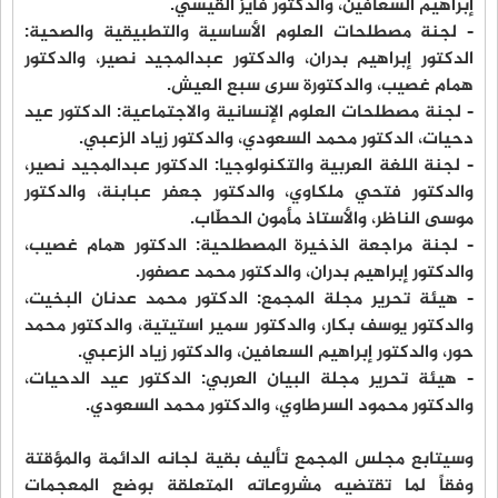
إبراهيم السعافين، والدكتور فايز القيسي.
- لجنة مصطلحات العلوم الأساسية والتطبيقية والصحية:
الدكتور إبراهيم بدران، والدكتور عبدالمجيد نصير، والدكتور
همام غصيب، والدكتورة سرى سبع العيش.
- لجنة مصطلحات العلوم الإنسانية والاجتماعية: الدكتور عيد
دحيات، الدكتور محمد السعودي، والدكتور زياد الزعبي.
- لجنة اللغة العربية والتكنولوجيا: الدكتور عبدالمجيد نصير،
والدكتور فتحي ملكاوي، والدكتور جعفر عبابنة، والدكتور
موسى الناظر، والأستاذ مأمون الحطّاب.
- لجنة مراجعة الذخيرة المصطلحية: الدكتور همام غصيب،
والدكتور إبراهيم بدران، والدكتور محمد عصفور.
- هيئة تحرير مجلة المجمع: الدكتور محمد عدنان البخيت،
والدكتور يوسف بكار، والدكتور سمير استيتية، والدكتور محمد
حور، والدكتور إبراهيم السعافين، والدكتور زياد الزعبي.
- هيئة تحرير مجلة البيان العربي: الدكتور عيد الدحيات،
والدكتور محمود السرطاوي، والدكتور محمد السعودي.
وسيتابع مجلس المجمع تأليف بقية لجانه الدائمة والمؤقتة
وفقاً لما تقتضيه مشروعاته المتعلقة بوضع المعجمات