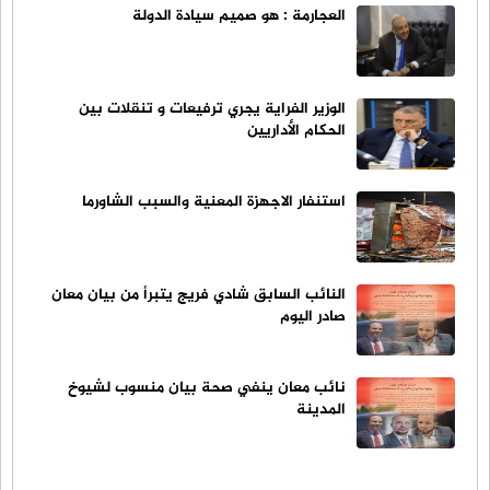
العجارمة : هو صميم سيادة الدولة
الوزير الفراية يجري ترفيعات و تنقلات بين
الحكام الأداريين
استنفار الاجهزة المعنية والسبب الشاورما
النائب السابق شادي فريج يتبرأ من بيان معان
صادر اليوم
نائب معان ينفي صحة بيان منسوب لشيوخ
المدينة