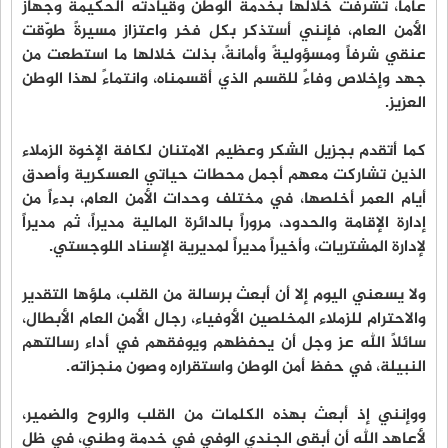
عاماً، تشرفت خلالها بخدمة الوطن وقيادته الحكيمة وجهاز
الأمن العام، فإنني أستذكر بكل فخر واعتزاز مسيرةً طوّقت
عنقي شرفاً ومسؤوليةً وأمانةً، بذلت خلالها ما استطعت من
جهد وإخلاص وفاءً للقسم الذي أقسمناه، وانتماءً لهذا الوطن
العزيز.
كما أتقدم بجزيل الشكر وعظيم الامتنان لكافة الإخوة الزملاء
الذين تشاركت معهم أجمل محطات حياتي العسكرية وأصدق
أيام العمر أخلصها، في مختلف وحدات الأمن العام، بدءاً من
إدارة الإقامة والحدود، مروراً بالدائرة المالية مديراً، ثم مديراً
لإدارة المشتريات، وأخيراً مديراً لمديرية الإسناد اللوجستي.
ولا يسعني اليوم إلا أن أبعث برسالة من القلب، ملؤها التقدير
والاحترام للزملاء المخلصين الأوفياء، رجال الأمن العام الأبطال،
سائلاً الله عز وجل أن يحفظهم ويوفقهم في أداء رسالتهم
النبيلة، في حفظ أمن الوطن واستقراره وصون منجزاته.
ووإنني إذ أبعث بهذه الكلمات من القلب والروح والضمير،
لأعاهد الله أن أبقى الجندي الوفي في خدمة وطني، في ظل