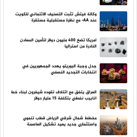
وكالة فيتش تثبت التصنيف الائتماني للكويت
عند AA- مع نظرة مستقبلية مستقرة
امريكا تضخ 400 مليون دولار لتأمين المعادن
النادرة من استراليا
جدل وجبة البوريتو يهدد الجمهوريين في
انتخابات التجديد النصفي
العراق يتفق مع ائتلاف تقوده شيفرون لبناء خط
انابيب نفطي بتكلفة 15 مليار دولار
مخطط شمال شرقي الرياض قطب تنموي
واستثماري جديد يعيد تشكيل العاصمة