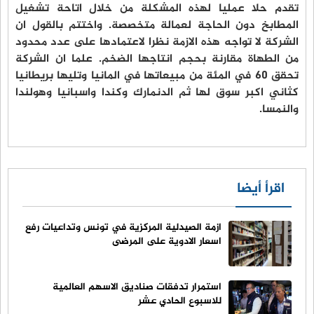
تقدم حلا عمليا لهذه المشكلة من خلال اتاحة تشغيل
المطابخ دون الحاجة لعمالة متخصصة. واختتم بالقول ان
الشركة لا تواجه هذه الازمة نظرا لاعتمادها على عدد محدود
من الطهاة مقارنة بحجم انتاجها الضخم. علما ان الشركة
تحقق 60 في المئة من مبيعاتها في المانيا وتليها بريطانيا
كثاني اكبر سوق لها ثم الدنمارك وكندا واسبانيا وهولندا
والنمسا.
اقرأ أيضا
ازمة الصيدلية المركزية في تونس وتداعيات رفع
اسعار الادوية على المرضى
استمرار تدفقات صناديق الاسهم العالمية
للاسبوع الحادي عشر