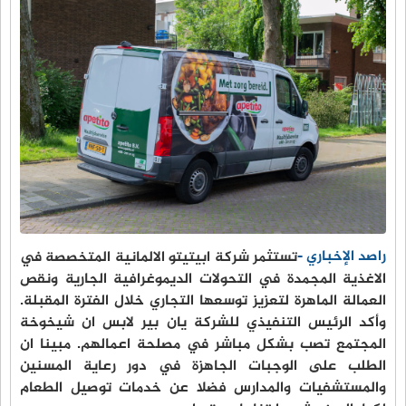
راصد الإخباري -
تستثمر شركة ابيتيتو الالمانية المتخصصة في
الاغذية المجمدة في التحولات الديموغرافية الجارية ونقص
العمالة الماهرة لتعزيز توسعها التجاري خلال الفترة المقبلة.
وأكد الرئيس التنفيذي للشركة يان بير لابس ان شيخوخة
المجتمع تصب بشكل مباشر في مصلحة اعمالهم. مبينا ان
الطلب على الوجبات الجاهزة في دور رعاية المسنين
والمستشفيات والمدارس فضلا عن خدمات توصيل الطعام