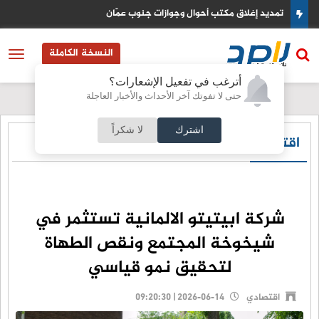
ات جنوب عمّان
اليمن يطلق عملية عسكرية واسعة ل
النسخة الكاملة
أترغب في تفعيل الإشعارات؟
حتى لا تفوتك آخر الأحداث والأخبار العاجلة
اشترك
لا شكراً
اقتصادي
شركة ابيتيتو الالمانية تستثمر في
شيخوخة المجتمع ونقص الطهاة
لتحقيق نمو قياسي
اقتصادي
2026-06-14 | 09:20:30