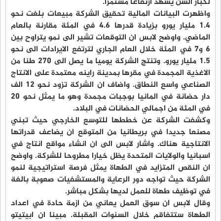
لكبار السن يشهد ارتفاعا مستمرا.
واظهرت البيانات المالية تحقيق الشركة مبيعات بلغت نحو
1.4 مليار يورو بزيادة قدرها 4.6 في المئة مقارنة بالعام
الماضي. واوضح لابس ان التوقعات تشير الى نمو يتراوح بين
6 و7 في المئة خلال العام الجاري لترتفع الايرادات الى نحو
1.5 مليار يورو. وتنتج الشركة يوميا ما يصل الى 270 طنا من
الاغذية المجمدة في مقرها بمدينة راينه معتمدة على الانتاج
الصناعي واسع النطاق. واضاف ان الشركة تزود نحو 12 الف
دار حضانة في المانيا بوجبات مجمدة وهو ما يمثل نحو 20
في المئة من اجمالي الحضانات في البلاد.
وكشفت الشركة عن خططها للتوسع الخارجي حيث تبني
مصنعا جديدا في بريطانيا من المتوقع ان يضاعف قدراتها
الانتاجية هناك. واشار لابس الى ان انشاء مواقع انتاج في
اسبانيا والولايات المتحدة يظل خيارا مطروحا للشركة. واوضح
ان النقص المتزايد في الطهاة يمثل فرصة استراتيجية لنمو
الشركة حيث تواجه دور الرعاية والمستشفيات صعوبة بالغة
في توظيف طهاة للعمل لديها بشكل مباشر.
وقال لابس ان سوق العمل يعاني من ازمة حادة في اعداد
الطهاة ستتفاقم خلال السنوات المقبلة. مبينا ان ابيتيتو