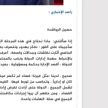
راصد الإخباري -
‏حسين الرواشدة
‏إذا سألتني: ماذا نحتاج في هذه المرحلة ‏ا
سأجيبك على الفور : نفكر بهدوء ونتصرف بعقلا
الماضي أثارت نقاشات وجدالات واسعة، أعرف ، أ
بالإحباط ،مهمة إدارات الدولة ونخب بالمجتم
للدولة ، أقصد الإدارة بحكمة ومسؤولية ، بعي
‏صحيح ، لدينا -مثل غيرنا- فساد لم تكسر عينه
كان او إدارياً ، وتحاسب من تورط فيها، الفي
تشمل الجميع ، الدولة متى أرادت تفرض إرادت
الفساد ، ومن حقهم أن يروا إجراءات مكافحت
الجميع في سلة اتهامات واحدة.