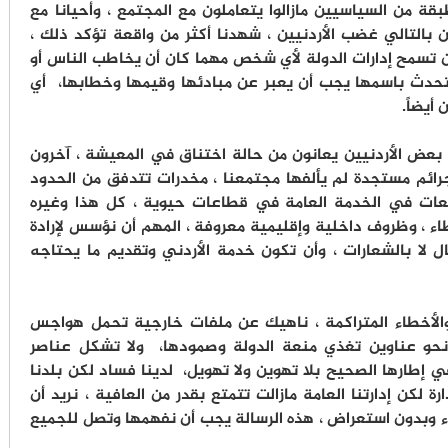
قة من السياسيين مازالوا يتعاملون مع المجتمع ، وأحيانا مع
ون بالتالي غضب الأردنيين ، شهدنا أكثر من واقعة تؤكد ذلك ،
ن تسمح إدارات الدولة لأي شخص مهما كان أن يخاطب الناس أو
يتحدث باسمها يجب أن يعبر عن مبادئها وقيمها وخطابها، أي
أيضاً.
، بعض الأردنيين يعانون من حالة اختناق في المعيشة ، آخرون
جرائم مستجدة لم يألفها مجتمعنا ، مخدرات تتدفق من الحدود
راجعات في الخدمة العامة في قطاعات حيوية ، كل هذا وغيره
ء ، وظروف داخلية وإقليمية معروفة ، المهم أن نؤسس لإرادة
عال لا بالشعارات ، وأن تكون خدمة الأردني وتقديم ما يحتاجه
 والأخطاء المتراكمة ، ناهيك عن ملفات خارجية تحمل هواجس
مة نحو عناوين تغذي منعة الدولة وصمودها، ولا تشكل عناصر
في إطارها الصحيح بلا تهوين ولا تهويل، لدينا فساد لكن بلدنا
لكن إدارتنا العامة مازالت تتمتع بقدر من العافية ‏، نريد أن
ء وبدون استعراض ، هذه الرسالة يجب أن نفهمها وتصل للجميع