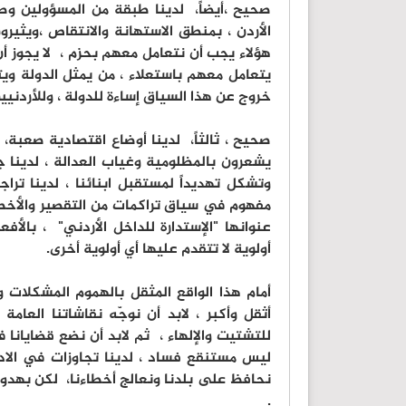
‏صحيح ،أيضاً، لدينا طبقة من المسؤولين وطب
الأردن ، بمنطق الاستهانة والانتقاص ،ويثير
هؤلاء يجب أن نتعامل معهم بحزم ، لا يجوز أ
يتعامل معهم باستعلاء ، من يمثل الدولة و
خروج عن هذا السياق إساءة للدولة ، وللأردنيين 
‏صحيح ، ثالثاً، لدينا أوضاع اقتصادية صعبة
يشعرون بالمظلومية وغياب العدالة ، لدينا 
وتشكل تهديداً لمستقبل ابنائنا ، لدينا ت
مفهوم في سياق تراكمات من التقصير والأخطا
عنوانها "الإستدارة للداخل الأردني" ، بالأف
أولوية لا تتقدم عليها أي أولوية أخرى.
‏أمام هذا الواقع المثقل بالهموم المشكلات
أثقل وأكبر ، لابد أن نوجّه نقاشاتنا العا
للتشتيت والإلهاء ، ثم لابد أن نضع قضايانا 
ليس مستنقع فساد ، لدينا تجاوزات في الادارة 
نحافظ على بلدنا ونعالج أخطاءنا، لكن بهدو
.