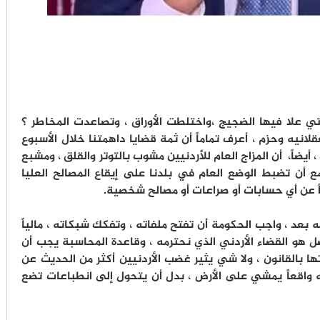
لتي علا فيها الضجيج ،واختلطت الأوراق ، وتصاعدت المخاطر ؟
نيه وحزم ‏، أعرف تماماً أن ثمة قضايا داهمتنا خلال الأسبوع
يضاً، أن المزاج العام للأردنيين مشوب بالتوتر والقلق ، ومشبع
ع أن تضبط الوضع العام في بلدنا على إيقاع المصالح العليا
داً عن أي حسابات أو صراعات أو مصالح شخصية.
 بعد ، واجب الحكومة أن تفتح ملفاته ، وتفكك شبكاته ، مالياً
صل هو القضاء الأردني الذي نحترمه ، وقاعدة المحاسبة يجب أن
ها بالقانون ، ولا شي يثير غضب الأردنيين أكثر من الحديث عن
ه واقعاً يمشي على الأرض ، بدل أن يتحول إلى انطباعات تضع