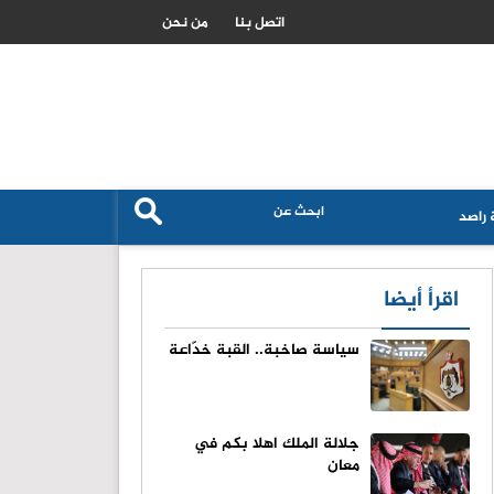
الزراعة الاردنية تكشف حجم استهلاك القمح والشعير وتؤكد تعزيز الامن الغ
اتصل بنا
من نحن
راصد
اقرأ أيضا
سياسة صاخبة.. القبة خدّاعة
جلالة الملك اهلا بكم في
معان