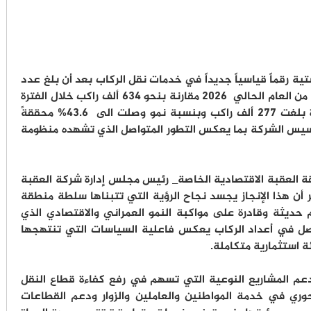
 رقماً قياسياً جديداً في خدمات نقل الركاب بعد أن بلغ عدد
مستخدميها 911 ألف راكب خلال النصف الأول من العام الحالي 2026 مقارنة بنحو 634 ألف راكب خلال الفترة
ذاتها من العام الماضي 2025، مسجلةً زيادة بلغت 277 ألف راكب وبنسبة نمو وصلت الى 43.6% محققةً
أسيس الشركة بما يعكس التطور المتواصل الذي تشهده منظومة
العقبة الاقتصادية الخاصة_ رئيس مجلس إدارة شركة العقبة
أن هذا الإنجاز يجسد نجاح الرؤية التي تتبناها سلطة منطقة
ديثة وقادرة على مواكبة النمو العمراني والاقتصادي الذي
تواصل في أعداد الركاب يعكس فاعلية السياسات التي تنتهجها
 استثمارية متكاملة.
عم المشاريع النوعية التي تسهم في رفع كفاءة قطاع النقل
محوري في خدمة المواطنين والعاملين والزوار ودعم القطاعات