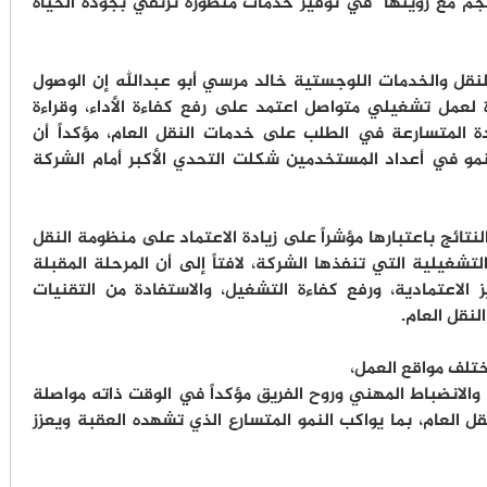
نسجم مع رؤيتها في توفير خدمات متطورة ترتقي بجودة الحياة
لنقل والخدمات اللوجستية خالد مرسي أبو عبدالله إن الوصول
 لعمل تشغيلي متواصل اعتمد على رفع كفاءة الأداء، وقراءة
ادة المتسارعة في الطلب على خدمات النقل العام، مؤكداً أن
نمو في أعداد المستخدمين شكلت التحدي الأكبر أمام الشركة
نتائج باعتبارها مؤشراً على زيادة الاعتماد على منظومة النقل
تشغيلية التي تنفذها الشركة، لافتاً إلى أن المرحلة المقبلة
الاعتمادية، ورفع كفاءة التشغيل، والاستفادة من التقنيات
لنقل العام.
ختلف مواقع العمل،
 والانضباط المهني وروح الفريق مؤكداً في الوقت ذاته مواصلة
قل العام، بما يواكب النمو المتسارع الذي تشهده العقبة ويعزز