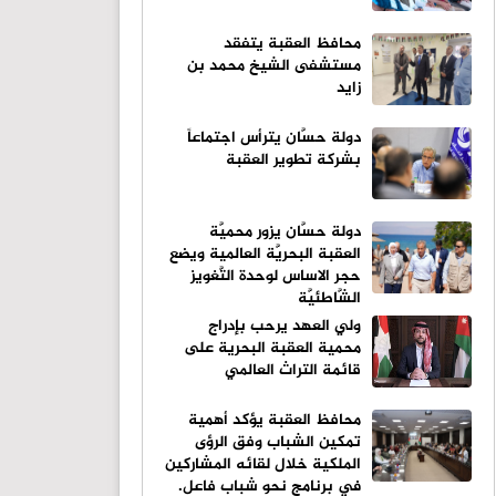
محافظ العقبة يتفقد
مستشفى الشيخ محمد بن
زايد
دولة حسَّان يترأس اجتماعاً
بشركة تطوير العقبة
دولة حسَّان يزور محميَّة
العقبة البحريَّة العالمية ويضع
حجر الاساس لوحدة التَّغويز
الشَّاطئيَّة
ولي العهد يرحب بإدراج
محمية العقبة البحرية على
قائمة التراث العالمي
محافظ العقبة يؤكد أهمية
تمكين الشباب وفق الرؤى
الملكية خلال لقائه المشاركين
في برنامج نحو شباب فاعل.