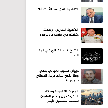
الثقة واليقين بعد الثبات أولا
الدكتورة البدارين : رسخت
مكانته في قلوب من عرفوه
الشيخ خالد الكيالي في ذمة
الله
ديوان عشيرة المجالي ينعى
وفاة ناجح سالم مزعل المجالي
(أبو مراد)
الممرات التنموية وسكة
الحديد: حين ينتصر القانون
لصناعة مستقبل الأردن