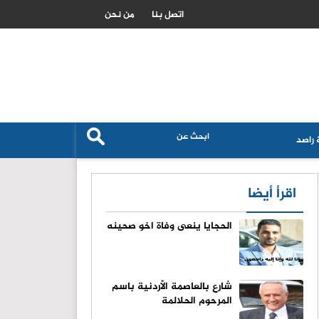
بيانات التوظيف الاميركية تهبط بعوائد سندات الخزانة وتغير مسار 
اتصل بنا
من نحن
راصد
اقرأ أيضا
الحجايا ينعى وفاة اخو صحينه
شارع بالعاصمة الأردنية باسم
المرحوم الحلالمة