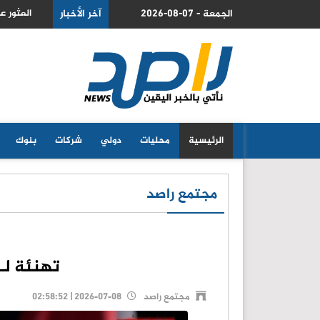
2026-08-07 - الجمعة
د محمد حسن الكعابنة متوفى في منطقة جبلية بالزرقاء
آخر الأخبار
ا
الرئيسية
محليات
دولي
شركات
بنوك
مجتمع راصد
تهنئة لـ
مجتمع راصد
2026-07-08 | 02:58:52