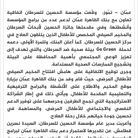
عمّان – تمّوز، وقّعت مؤسسة الحسين للسرطان اتفاقية
تعاون مع بنك القاهرة عمّان لدعم عدد من برامج المؤسسة
وأنشطتها، وفي مقدمتها جائزة الحسين لأبحاث السرطان
والمخيم الصيفي المخصص للأطفال الذين يتلقون العلاج في
مركز الحسين للسرطان. كما أعلن البنك، وللمرة الأولى، دعمه
لحملة Go Green بيئة صحية ضد السرطان، والتي تهدف إلى
تعزيز الوعي المجتمعي بأهمية المحافظة على البيئة
وتشجيع الممارسات الصحية المستدامة.
وجرى توقيع الاتفاقية على هامش افتتاح المخيم الصيفي
للأطفال المرضى، حيث قام وفد من بنك القاهرة عمّان بزيارة
موقع المخيم والاطلاع على الأنشطة والبرامج الترفيهية
والتعليمية المقدمة للأطفال. ويأتي ذلك في إطار الشراكة
الاستراتيجية التي تجمع الطرفين وحرصهما على توفير الدعم
النفسي والاجتماعي للأطفال المرضى، والمساهمة في
تحسين جودة حياتهم خلال رحلة العلاج.
وأعربت مدير عام مؤسسة الحسين للسرطان، السيدة نسرين
قطامش، عن تقديرها لاستمرار دعم بنك القاهرة عمّان لبرامج