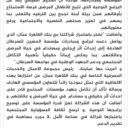
المؤسسة ومبادراتها، مؤكدة أن المخيم الصيفي يُعد من
البرامج النوعية التي تتيح للأطفال المرضى فرصة الاستمتاع
بأوقاتهم ضمن بيئة آمنة تجمع بين الترفيه والتعلم، بما
يسهم في تعزيز صحتهم النفسية والاجتماعية ورفع
معنوياتهم.
وأضافت: "نفخر باستمرار شراكتنا مع بنك القاهرة عمّان، الذي
يواصل دعمه لبرامج ومبادرات مؤسسة الحسين للسرطان
الهادفة إلى إحداث أثر إيجابي ومستدام في حياة المرضى
وعائلاتهم، بما يعكس إيماناً حقيقياً بأهمية التكافل
المجتمعي ودعم الجهود الوطنية في مواجهة السرطان."
و أعربت مها عبابنة، رئيس مجموعة الاعمال والخدمات
المصرفية الخاصة في بنك القاهرة عمان، عن اعتزازها بهذه
الاتفاقية التي تمثل نموذجا رائداً للتعاون المؤسسي الهادف
ورسالة تأكد أن تكامل جهود مؤسسات المجتمع قادر على
احداث أثر حقيقي و مستدام في حياة المرضى و عائلاتهم. و
أضافت أن هذه الشراكة تعزز قدرة المؤسسة على توسيع
برامجها النوعية ,و ترسخ ثقافة المسؤولية المجتمعية
باعتبارها شراكة في صناعة الأمل ,لا مجرد مساهمة في
تقديم الدعم.