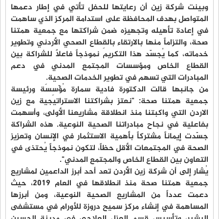
وبينت شركة زين أن رعايتها للحفل تأتي في إطار دعمها
المتواصل بهدف المحافظة على استدامة المركز الذي ساهمت
في إعادة تأهيله وتجهيزه ضمن شراكتها مع جمعية همتنا
صحة، والتزاماً منها بالارتقاء بالقِطاع الصحي الأردني وتطوير
خدماته، كما يُجسّد هذا التكريم نموذجاً فاعلاً للشراكة بين
القطاع الخاص ومؤسسات المجتمع المدني في دعم
المبادرات التي تسهم في تطوير الخدمات الصحية.
من جانبها قالت الدكتورة فادية سمارة مُؤّسِسَة ورئيسة
جمعية همتنا صحة: "نعتز بشراكتنا الاستراتيجية مع زين
الاردن التي واكبتنا منذ انطلاقة مشاريعنا الأولى، وأسهمت
بفاعلية في نجاح مبادراتنا الصحية النوعية. هذه الشراكة
جسّدت إيماناً مشتركاً بأهمية الاستثمار في الإنسان وتعزيز
الصحة في المجتمعات الأقل حظاً، لتكون نموذجاً يُحتذى في
التعاون بين القطاع الخاص والمجتمع المدني".
يُشار إلى أن شركة زين الأردن تعد أحد أبرز الداعمين لمشاريع
جمعية همتنا صحة منذ انطلاقها في العام 2019، حيث
دعمت عدداً من المشاريع الصحية النوعية، ومن أبرزها
المساهمة في إنشاء مركز سميح دروزة للأورام في مستشفى
البشير، وتأسيس قسم العزل العلاجي في مدينة الحسين