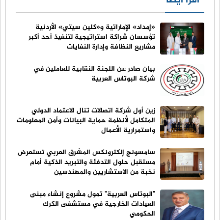
اقرأ أيضا
«إمداد» الإماراتية و«كلين سيتي» الأردنية
تؤسسان شراكة استراتيجية لتنفيذ أحد أكبر
مشاريع النظافة وإدارة النفايات
بيان صادر عن اللجنة النقابية للعاملين في
شركة البوتاس العربية
زين أول شركة اتصالات تنال الاعتماد الدولي
المتكامل لأنظمة حماية البيانات وأمن المعلومات
واستمرارية الأعمال
سامسونج إلكترونكس المشرق العربي تستعرض
مستقبل حلول التدفئة والتبريد الذكية أمام
نخبة من الاستشاريين والمهندسين
"البوتاس العربية" تمول مشروع إنشاء مبنى
العيادات الخارجية في مستشفى الكرك
الحكومي