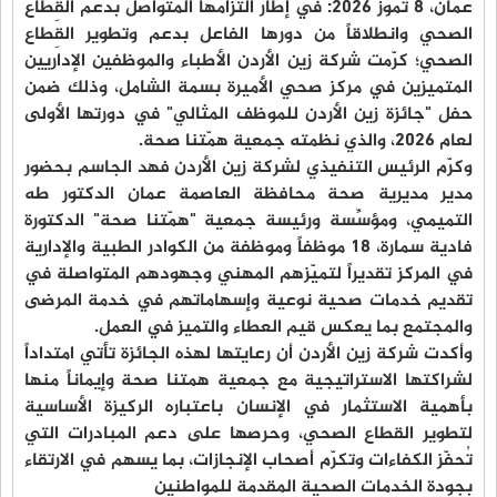
عمّان، 8 تموز 2026: في إطار التزامها المتواصل بدعم القِطاع
الصحي وانطلاقاً من دورها الفاعل بدعم وتطوير القِطاع
الصحي؛ كرّمت شركة زين الأردن الأطباء والموظفين الإداريين
المتميزين في مركز صحي الأميرة بسمة الشامل، وذلك ضمن
حفل "جائزة زين الأردن للموظف المثالي" في دورتها الأولى
لعام 2026، والذي نظمته جمعية همّتنا صحة.
وكرّم الرئيس التنفيذي لشركة زين الأردن فهد الجاسم بحضور
مدير مديرية صحة محافظة العاصمة عمان الدكتور طه
التميمي، ومؤسِّسة ورئيسة جمعية "همّتنا صحة" الدكتورة
فادية سمارة، 18 موظفاً وموظفة من الكوادر الطبية والإدارية
في المركز تقديراً لتميّزهم المهني وجهودهم المتواصلة في
تقديم خدمات صحية نوعية وإسهاماتهم في خدمة المرضى
والمجتمع بما يعكس قيم العطاء والتميز في العمل.
وأكدت شركة زين الأردن أن رعايتها لهذه الجائزة تأتي امتداداً
لشراكتها الاستراتيجية مع جمعية همتنا صحة وإيماناً منها
بأهمية الاستثمار في الإنسان باعتباره الركيزة الأساسية
لتطوير القطاع الصحي، وحرصها على دعم المبادرات التي
تُحفّز الكفاءات وتكرّم أصحاب الإنجازات، بما يسهم في الارتقاء
بجودة الخدمات الصحية المقدمة للمواطنين