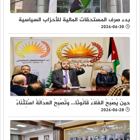
بدء صرف المستحقات المالية للأحزاب السياسية
2026-06-30
حِينَ يُصْبِحُ الغَلَاءُ قَانُونًا… وَتُصْبِحُ العَدَالَةُ اسْتِثْنَاءً
2026-06-28