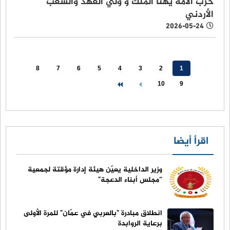
حزب الأمة يهنأ الملك و ولي العهد والشعب
الأردني
2026-05-24
8
7
6
5
4
3
2
1
10
9
اقرأ أيضا
وزير الداخلية يعيّن هيئة إدارة مؤقتة لجمعية
“مجلس أبناء الدعجة"
انطلاق مبادرة "بالعربي في عمّان" للمرة الأولى
برعاية الروابدة