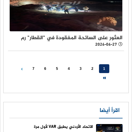
العثور على السائحة المفقودة في "القطار" رم
2026-06-27
7
6
5
4
3
2
1
اقرأ أيضا
الاتحاد الأردني يطبق VAR لأول مرة