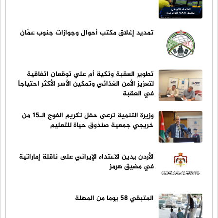
تمديد إغلاق مكتب أحوال وجوازات جنوب عمّان
تطوير العقبة وتكية أم علي توقعان اتفاقية
لتعزيز الأمن الغذائي وتمكين الأسر الأكثر احتياجاً
في العقبة
وزيرة التنمية ترعى حفل تكريم الفوج الـ15 من
خريجي جمعية صندوق حياة للتعليم
الأردن يدين الاعتداء الإيراني على ناقلة إماراتية
في مضيق هرمز
المتبقي 58 يوما من المهلة