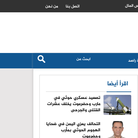
الزراعة الاردنية تكشف حجم استهلاك القمح والشعير وتؤكد تعزيز الامن الغ
اتصل بنا
من نحن
راصد
اقرأ أيضا
تصعيد عسكري حوثي في
مارب وحضرموت يخلف عشرات
القتلى والجرحى
التحالف يعزي اليمن في ضحايا
الهجوم الحوثي بمأرب
وحضرموت