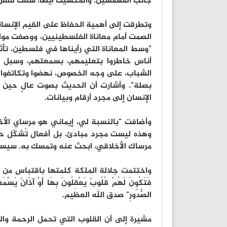
جانب المهمّشين. والمكسيك أيضاً، سعت لفعل ا
وتطرقت إلى أهمية الحفاظ على القيم الإنساني
الصمت أمام معاناة الفلسطينيين، ووصفت مواق
"وسط المعاناة التي رأيناها في فلسطين، تأث
أناس خاطروا بتعليمهم، بسمعتهم، وسبل مع
الشباب، على وجه الخصوص، نهضوا وتكاتفوا لأن
بصلة". وأشارت أن الحديث بصوت عالٍ حين 
الإنسان إلى مجرد أرقام وبيانات.
وأضافت "بالنسبة لي، إيماني هو مرساي الأخلاق
وهذه ليست مجرد مبادئ، بل أفعال تُشكّل حي
مرساك الأخلاقي، ابحث عنه وتمسك به. سيسا
فَتَكُونَ لَهُمْ قُلُوبٌ يَعْقِلُونَ بِهَا أَوْ آذَانٌ يَسْمَعُ
الصُّدُورِ" صدق الله العظيم.
مشيرة إلى أن القلوب التي تحمل الرحمة وا