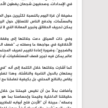
في الإمدادات. وصحفيون شجعان يغطون الأحدا
مضيفة أن غزة اليوم بالنسبة لكثيرين حول الع
والمسَلَّمات، وتدفع الناس للتساؤل حول ا
يمكن تحريف الحقائق وتبرير المعاناة التي لا
وفي ذات السياق دعت جلالتها إلى وقفة ت
الأخلاقية في مواجهة ما وصفته بـ "ضعف ا
والضجيج"، وضرورة إعادة تقييم تعريف المجتم
عالم يمكن فيه تبرير قصف المستشفيات، أو تجو
كما أشارت جلالتها خلال الكلمة إلى أنه "في ع
يستهان بالدول النامية والناشئة، وهذا تضليل"
يُقاس بالناتج المحلي، بل بكيفية تعاملنا مع 
وأضافت بدلاً من أن نقيس قيمتنا من خلال ا
حقيقتنا الداخلية وقيمنا وإحساسنا بما هو ص
وعمقه"، مبينة أن "الأردن فتح أبوابه للملا