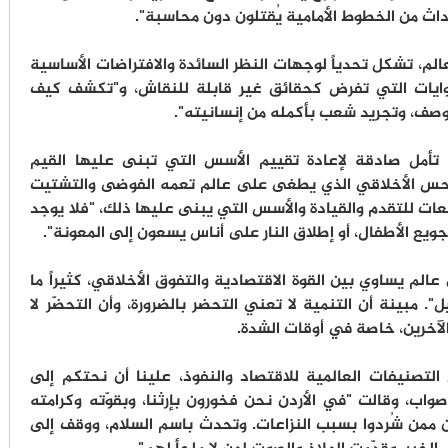
ث من الخطوط الأمامية يُقتلون دون محاسبة".
الم، تشكل تحدياً لوجهات النظر السائدة والافتراضات الأساسية
لروايات التي تفرض كحقائق غير قابلة للنقاش، و"تكشف كيف
 توصف، وتجريد شعب بأكمله من إنسانيته".
أمل صادقة لإعادة تقييم الأسس التي تبنى عليها القيم
لحس الأخلاقي الذي يطغى على عالم تعمه الفوضى والتشتيت
عات للتقدم والقيادة والأسس التي يبنى عليها ذلك، "فلا يوجد
يع الأطفال، أو إطلاق النار على أناس يسعون إلى المعونة".
الم يساوي بين القوة الاقتصادية والتفوق الأخلاقي، كثيراً ما
. مبينة أن التنمية لا تعني التحضر بالضرورة، وأن التحضّر لا
الآخرين، خاصة في أوقات الشدة.
لتصنيفات العالمية للاقتصاد والنفوذ، علينا أن نحتكم إلى
واب، وقالت "في الأردن نحن فخورون بإرثنا، وبقوّته وكرامته
يين ممن شُردوا بسبب النزاعات. وتحدث باسم السلام، ووقف إلى