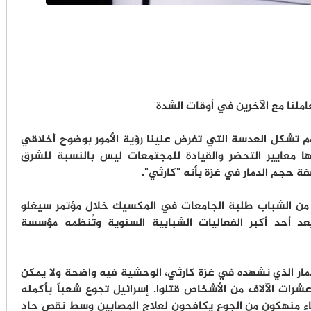
عاملنا مع الآخرين في أوقات الشدة
ليوم تشكل العدسة التي تفرض علينا رؤية الأمور بوضوح أخلاقي
 معايير التحضر والقيادة للمجتمعات ليس بالنسبة للشرق
ة حجم الدمار في غزة بأنه "كارثي".
 من الشباب طلبة الجامعات في المكسيك خلال مؤتمر سيغلو
ُعد أحد أكبر الفعاليات الشبابية السنوية وتُنظمه مؤسسة
مار الذي نشهده في غزة كارثي، الوحشية فيه واضحة ولا يمكن
 عشرات الآلاف من الأشخاص قتلوا. إسرائيل تجوع شعباً بأكمله
اء منهكون من الجوع يكافحون لعلاج المصابين وسط نقص حاد