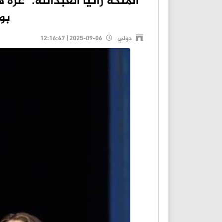
الملكة رانيا العبدالله: "غزة
بو
دولي
2025-09-06 | 12:16:47