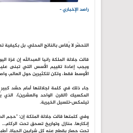
راصد الإخباري -
التحضّر لا يُقاس بالناتج المحلي، بل بكيفية ت
قالت جلالة الملكة رانيا العبدالله إن غزة ا
ويجب إعادة تقييم الأسس التي تبنى عليها
الأوسط فقط، ولكن للكثيرين حول العالم، واصف
جاء ذلك في كلمة لجلالتها أمام حشد كبير
المكسيك (القرن الواحد والعشرين)، الذي ي
تيلمكس-تلسيل الخيرية.
وفي كلمتها قالت جلالة الملكة إن: "حجم الد
إنكارها. منازل وتواريخ تسحق تحت الركام...
تحت حصار يقطع عنه كل شرايين الحياة. أطب