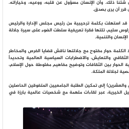
 شئنا ذلك. وأن الإنسان مسؤول عن قلبه، ووعيه، وخياراته.
 قرر أن يرى بصدق.
 قد استهلت بكلمة ترحيبية من رئيس مجلس الإدارة والرئيس
 تيلمكس (Telmex) السيد كارلوس سليم، تلتها فقرة تعريفية سلطت الضوء على سيرة جلالة
لإنسان والتنمية.
لا الكلمة حوار مفتوح مع جلالتها ناقش قضايا الفرص والمخاطر
الثقافي والتعايش، والاضطرابات السياسية العالمية وتحديداً
 الحوار بين الثقافات وتوضيح مفاهيم مغلوطة حول الإسلام،
ية لجلالة الملكة.
والعشرين) إلى تمكين الطلبة الجامعيين المتفوقين الحاصلين
الخيرية، عبر لقاءات ملهمة مع شخصيات عالمية بارزة في