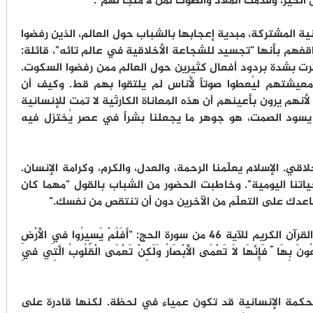
لخير، وقدّمت الملاذ والصوت لمن لا ملجأ لهم".
ة المشتركة، مبدية إعجابها بالشباب حول العالم، الذين رفضوا
فهم بأنها "تجسيد للشجاعة الأخلاقية في عالم تائه"، قائلة:
رت بشدة بردود أفعال كثيرين حول العالم ممن رفضوا السكوت.
يشتهم ليُعطوا صوتاً لأُناس لم يلتقوا بهم قط. وكيف أن
هم يرون بأعينهم أن هذه المعاناة الكارثية لا تمت للإنسانية
يسود الصمت، هو جوهر ما يجعلنا بشراً في عصر يُختزل فيه
ي. الإسلام يعلّمنا الرحمة، والعدل، والكرم، وكرامة الإنسان.
اتنا اليومية". وخاطبت الحضور من الشباب بالقول "مهما كان
عدك على التعلّم من الآخرين دون أن تنتقص من نفسك."
واختتمت جلالة الملكة كلمتها باقتباس من القرآن الكريم للآية 46 من سورة الحج: "أَفَلَمْ يَسِيرُوا فِي الأَرْضِ
ونَ بِهَا ۖ فَإِنَّهَا لَا تَعْمَى الأَبْصَارُ وَلَٰكِنْ تَعْمَى الْقُلُوبُ الَّتِي فِي
لحكمة الإنسانية قد تكون عمياء في لحظة. لكنها قادرة على