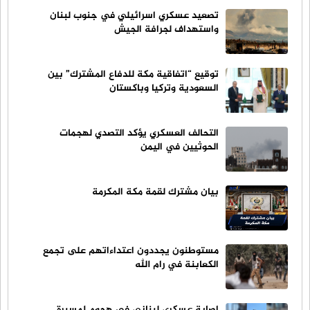
تصعيد عسكري اسرائيلي في جنوب لبنان
واستهداف لجرافة الجيش
توقيع “اتفاقية مكة للدفاع المشترك” بين
السعودية وتركيا وباكستان
التحالف العسكري يؤكد التصدي لهجمات
الحوثيين في اليمن
بيان مشترك لقمة مكة المكرمة
مستوطنون يجددون اعتداءاتهم على تجمع
الكعابنة في رام الله
اصابة عسكري لبناني في هجوم لمسيرة