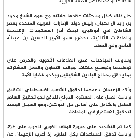
سكانها أو فصلها عن الضفة الغربية.
جاء ذلك خلال مباحثات عقدها جلالته مع سمو الشيخ محمد
بن زايد آل نهيان، رئيس دولة الإمارات العربية المتحدة بقصر
الشاطئ في أبوظبي، لبحث أبرز المستجدات الإقليمية
والعلاقات الثنائية، بحضور سمو الأمير الحسين بن عبدﷲ
الثاني ولي العهد.
وتناولت المباحثات عمق العلاقات الأخوية والحرص على
توطيدها وتوسيع مختلف جوانب التعاون والعمل المشترك،
بما يحقق مصالح البلدين الشقيقين ويخدم قضايا الأمة.
وأكد الزعيمان دعمهما لحقوق الشعب الفلسطيني الشقيق
وإدامة العمل على المستوى الدولي للدفع نحو تحقيق السلام
العادل والشامل على أساس حل الدولتين، وهو السبيل الوحيد
لتحقيق الاستقرار في المنطقة.
كما تم التشديد على ضرورة الوقف الفوري للحرب على غزة،
وإدامة تدفق المساعدات بكل الطرق، إذ أعرب الزعيمان عن