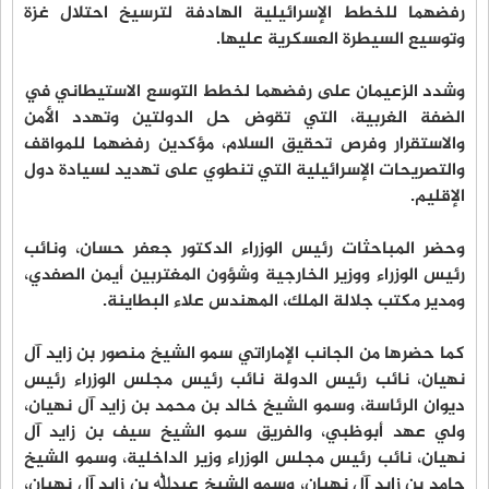
رفضهما للخطط الإسرائيلية الهادفة لترسيخ احتلال غزة
وتوسيع السيطرة العسكرية عليها.
وشدد الزعيمان على رفضهما لخطط التوسع الاستيطاني في
الضفة الغربية، التي تقوض حل الدولتين وتهدد الأمن
والاستقرار وفرص تحقيق السلام، مؤكدين رفضهما للمواقف
والتصريحات الإسرائيلية التي تنطوي على تهديد لسيادة دول
الإقليم.
وحضر المباحثات رئيس الوزراء الدكتور جعفر حسان، ونائب
رئيس الوزراء ووزير الخارجية وشؤون المغتربين أيمن الصفدي،
ومدير مكتب جلالة الملك، المهندس علاء البطاينة.
كما حضرها من الجانب الإماراتي سمو الشيخ منصور بن زايد آل
نهيان، نائب رئيس الدولة نائب رئيس مجلس الوزراء رئيس
ديوان الرئاسة، وسمو الشيخ خالد بن محمد بن زايد آل نهيان،
ولي عهد أبوظبي، والفريق سمو الشيخ سيف بن زايد آل
نهيان، نائب رئيس مجلس الوزراء وزير الداخلية، وسمو الشيخ
حامد بن زايد آل نهيان، وسمو الشيخ عبدﷲ بن زايد آل نهيان،