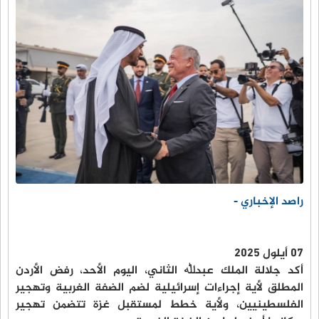
راصد الإخباري -
07 أيلول 2025
أكد جلالة الملك عبدﷲ الثاني، اليوم الأحد، رفض الأردن
المطلق لأية إجراءات إسرائيلية لضم الضفة الغربية وتهجير
الفلسطينيين، ولأية خطط لمستقبل غزة تتضمن تهجير