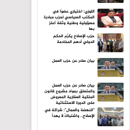
اللوزي: اختياري عضوًا في
المكتب السياسي لحزب مبادرة
مسؤولية وطنية وثقة أعتز
بها
حزب الإصلاح يكرّم الحكم
الدولي أدهم المخادمة
بيان صادر عن حزب العمل
بيان صادر عن حزب العمل
والمتعلق بمواد مشروع قانون
الملكية العقارية المعروض
على الدورة الاستثنائية
"النهضة والعمال": شراكة في
الإصلاح.. واشتباكٌ لا يهدأ