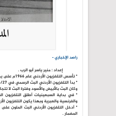
راصد الإخباري -
إعداد : منير ياسر أبو الرب .
* تأسس التلفزيون الأردني عام ١٩٦٦م على يد المرحوم محمد كمال والذي استلم إدارته حتى عام ١٩٨٤م .
وكان البث بالأبيض والأسود وفترة البث لا تتجاو
* في بداية السبعينيات أطلق التلفزيون القنا
والفرنسية والعبرية وبهذا يكون التلفزيون الأر
المضمار .