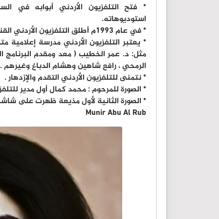
* فتح التلفزيون الأردني أبوابه في السب
استوديوهاته.
* في عام ١٩٩٣م أطلق التلفزيون الأردني القناة الفضائية الأردنية لتكون صوت الأردن إلى العالم كله .
* يعتبر التلفزيون الأردني مدرسة إعلامية م
مثل: د. عمر الخطيب ( معد ومقدم البرنامج ا
الرمحي ، رافع شاهين وهشام الدباغ وغيرهم .
* نتمنى للتلفزيون الأردني التقدم والإزدهار .
* الصورة للمرحوم : محمد كمال أول مدير للتلفزيون الأردني ( ١٩٦٦- ١٩٨٤م 
* الصورة الثانية لأول مذيعة ظهرت على شاشة ا
Munir Abu Al Rub