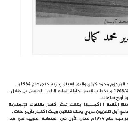
* بدأ التلفزيون الأردني البث الرسمي في ١٩٦٨/٤/٢٧ م بخطاب قصير لجلالة الملك الراحل الحسين بن طلال ،
ز أربع ساعات .
ة الثانية ( الأجنبية) وكانت تبث الأخبار باللغات الإنجليزية
دني أول تلفزيون عربي يملك قناتين ويبث الأخبار بأربع لغات .
* أدخل التلفزيون الأردني البث الملون على برامجه عام ١٩٧٤م فكان الأول في المنطقة العربية في هذا