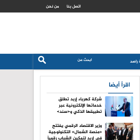
كيف ساهمت الاخبار المضللة في اشعال ازمة الهجرة بمدينة سبتة
اتصل بنا
من نحن
راصد
اقرأ أيضا
شركة كهرباء إربد تطلق
خدماتها الإلكترونية عبر
تطبيقها الذكي و<سند>
وزير الاقتصاد الرقمي يفتتح
«منصة الشمال» التكنولوجية
في إربد لتمكين الشباب رقمياً