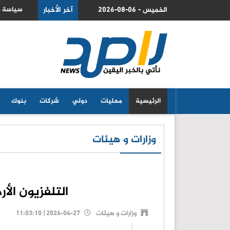
ة خدّاعة
2026-08-06 - الخميس
آخر الأخبار
وز
الرئيسية
محليات
دولي
شركات
بنوك
وزارات و هيئات
التلفزيون الأردني: ( ٥٨) عا
وزارات و هيئات
2026-04-27 | 11:03:10