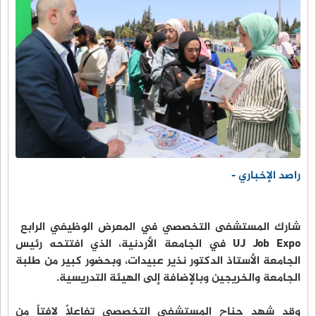
راصد الإخباري -
شارك المستشفى التخصصي في المعرض الوظيفي الرابع
UJ Job Expo في الجامعة الأردنية، الذي افتتحه رئيس
الجامعة الأستاذ الدكتور نذير عبيدات، وبحضور كبير من طلبة
الجامعة والخريجين وبالإضافة إلى الهيئة التدريسية.
وقد شهد جناح المستشفى التخصصي تفاعلاً لافتاً من