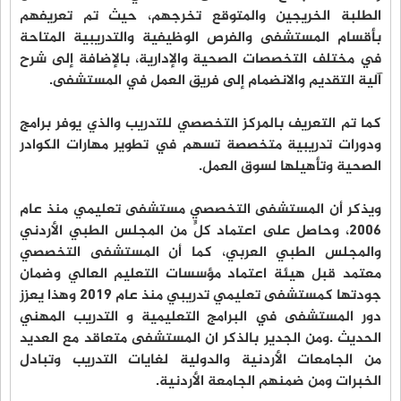
الطلبة الخريجين والمتوقع تخرجهم، حيث تم تعريفهم
بأقسام المستشفى والفرص الوظيفية والتدريبية المتاحة
في مختلف التخصصات الصحية والإدارية، بالإضافة إلى شرح
آلية التقديم والانضمام إلى فريق العمل في المستشفى.
كما تم التعريف بالمركز التخصصي للتدريب والذي يوفر برامج
ودورات تدريبية متخصصة تسهم في تطوير مهارات الكوادر
الصحية وتأهيلها لسوق العمل.
ويذكر أن المستشفى التخصصي مستشفى تعليمي منذ عام
2006، وحاصل على اعتماد كلٍّ من المجلس الطبي الأردني
والمجلس الطبي العربي، كما أن المستشفى التخصصي
معتمد قبل هيئة اعتماد مؤسسات التعليم العالي وضمان
جودتها كمستشفى تعليمي تدريبي منذ عام 2019 وهذا يعزز
دور المستشفى في البرامج التعليمية و التدريب المهني
الحديث .ومن الجدير بالذكر ان المستشفى متعاقد مع العديد
من الجامعات الأردنية والدولية لغايات التدريب وتبادل
الخبرات ومن ضمنهم الجامعة الأردنية.