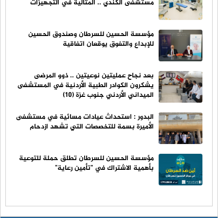
مستشفى الكندي .. المثالية في التجهيزات
مؤسسة الحسين للسرطان وصندوق الحسين
للإبداع والتفوق يوقعان اتفاقية
بعد نجاح عمليتين نوعيتين .. ذوو المرضى
يشكرون الكوادر الطبية الأردنية في المستشفى
الميداني الأردني جنوب غزة (10)
البدور : استحداث عيادات مسائية في مستشفى
الأميرة بسمة للتخصصات التي تشهد ازدحام
مؤسسة الحسين للسرطان تطلق حملة للتوعية
بأهمية الاشتراك في "تأمين رعاية"