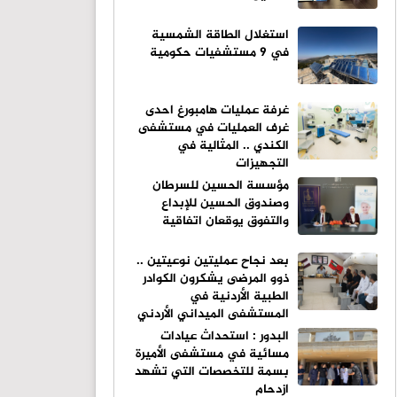
استغلال الطاقة الشمسية
في 9 مستشفيات حكومية
غرفة عمليات هامبورغ احدى
غرف العمليات في مستشفى
الكندي .. المثالية في
التجهيزات
مؤسسة الحسين للسرطان
وصندوق الحسين للإبداع
والتفوق يوقعان اتفاقية
بعد نجاح عمليتين نوعيتين ..
ذوو المرضى يشكرون الكوادر
الطبية الأردنية في
المستشفى الميداني الأردني
جنوب غزة (10)
البدور : استحداث عيادات
مسائية في مستشفى الأميرة
بسمة للتخصصات التي تشهد
ازدحام