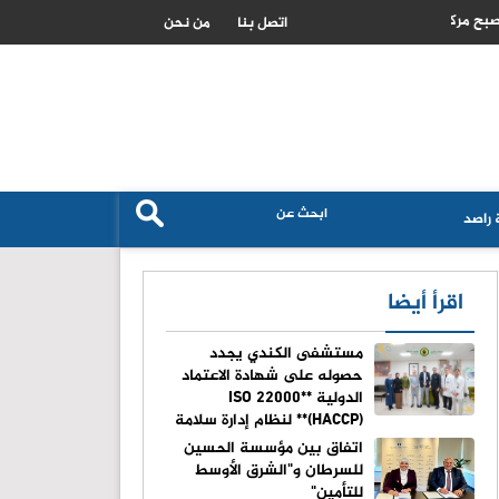
الزراعة الاردنية تكشف حجم استهلاك القمح والشعير وتؤكد تعزيز الامن الغ
اتصل بنا
من نحن
راصد
اقرأ أيضا
مستشفى الكندي يجدد
حصوله على شهادة الاعتماد
الدولية **ISO 22000
(HACCP)** لنظام إدارة سلامة
الغذاء
اتفاق بين مؤسسة الحسين
للسرطان و"الشرق الأوسط
للتأمين"