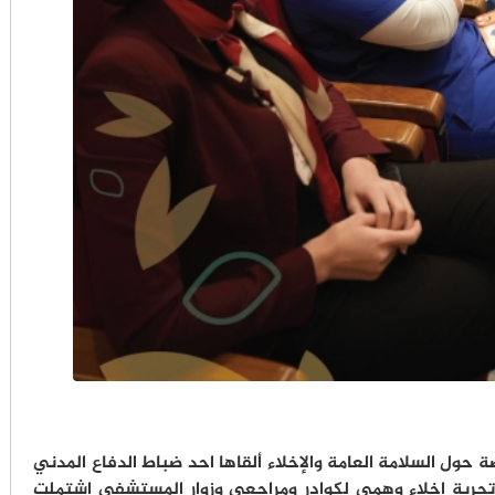
 السلامة العامة والإخلاء ألقاها احد ضباط الدفاع المدني
تجربة إخلاء وهمي لكوادر ومراجعي وزوار المستشفى اشتملت