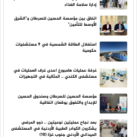
إدارة سلامة الغذاء
اتفاق بين مؤسسة الحسين للسرطان و"الشرق
الأوسط للتأمين"
استغلال الطاقة الشمسية في 9 مستشفيات
حكومية
غرفة عمليات هامبورغ احدى غرف العمليات في
مستشفى الكندي .. المثالية في التجهيزات
مؤسسة الحسين للسرطان وصندوق الحسين
للإبداع والتفوق يوقعان اتفاقية
بعد نجاح عمليتين نوعيتين .. ذوو المرضى
يشكرون الكوادر الطبية الأردنية في المستشفى
الميداني الأردني جنوب غزة (10)