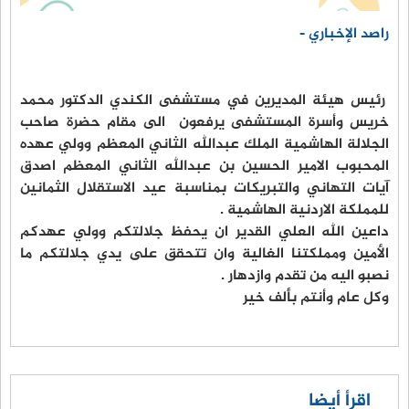
راصد الإخباري -
رئيس هيئة المديرين في مستشفى الكندي الدكتور محمد
خريس وأسرة المستشفى يرفعون الى مقام حضرة صاحب
الجلالة الهاشمية الملك عبدالله الثاني المعظم وولي عهده
المحبوب الامير الحسين بن عبدالله الثاني المعظم اصدق
آيات التهاني والتبريكات بمناسبة عيد الاستقلال الثمانين
للمملكة الاردنية الهاشمية .
داعين الله العلي القدير ان يحفظ جلالتكم وولي عهدكم
الأمين ومملكتنا الغالية وان تتحقق على يدي جلالتكم ما
نصبو اليه من تقدم وازدهار .
وكل عام وأنتم بألف خير
اقرأ أيضا