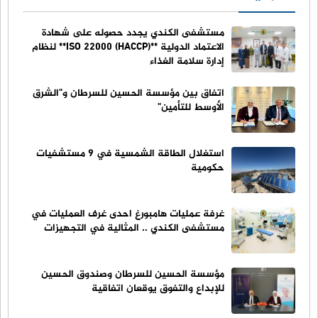
مستشفى الكندي يجدد حصوله على شهادة
الاعتماد الدولية **ISO 22000 (HACCP)** لنظام
إدارة سلامة الغذاء
اتفاق بين مؤسسة الحسين للسرطان و"الشرق
الأوسط للتأمين"
استغلال الطاقة الشمسية في 9 مستشفيات
حكومية
غرفة عمليات هامبورغ احدى غرف العمليات في
مستشفى الكندي .. المثالية في التجهيزات
مؤسسة الحسين للسرطان وصندوق الحسين
للإبداع والتفوق يوقعان اتفاقية