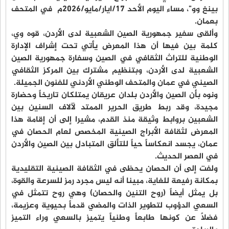
بينغ وو"، مساء اليوم الأحد 17/ايار/مايو/2026م في المتحف
بعمان.
وألقى سفير جمهورية الصين الشعبية لدى الأردن، قوه وي،
كلمة بين فيها أن هذا المعرض يأتي تحت إشراف الإدارة
الوطنية للتراث الثقافي في الصين وسفارة جمهورية الصين
الشعبية لدى الأردن، وبتنظيم مشترك بين المركز الثقافي
الصيني في عمان والمتحف الوطني الأردني للفنون الجميلة.
ونوه بأن الصين والأردن بلدان عريقان يمتلكان تاريخاً وحضارة
مجيدة، وقد ربط طريق الحرير الممتد لآلاف السنين بين
الشعبين بروابط وثيقة منذ القدم، مشيرا إلى أن إقامة هذا
المعرض لثقافة الأبراج الصينية المخصص لعام الحصان في
عمان، يجسد انعكاساً حياً للتألق المتبادل بين الصين والأردن
في العصر الحديث.
ولفت إلى أن الحصان يحظى في الثقافة الصينية التقليدية
بمكانة رفيعة للغاية، مبينا أنه ليس مجرد رمز للسرعة والقوة،
بل يمثل أيضاً (روح التنين والحصان) وهي روح تتمثل في
السعي الدؤوب لتطوير الذات والمضي قدماً بحيوية وعزيمة،
فضلاً عن كونها طابعاً وطنياً يتميز بالسعي وراء التميز