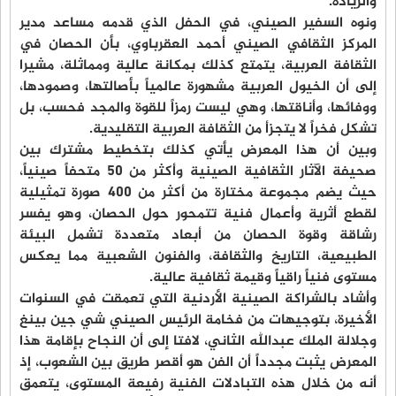
والريادة.
ونوه السفير الصيني، في الحفل الذي قدمه مساعد مدير
المركز الثقافي الصيني أحمد العقرباوي، بأن الحصان في
الثقافة العربية، يتمتع كذلك بمكانة عالية ومماثلة، مشيرا
إلى أن الخيول العربية مشهورة عالمياً بأصالتها، وصمودها،
ووفائها، وأناقتها، وهي ليست رمزاً للقوة والمجد فحسب، بل
تشكل فخراً لا يتجزأ من الثقافة العربية التقليدية.
وبين أن هذا المعرض يأتي كذلك بتخطيط مشترك بين
صحيفة الآثار الثقافية الصينية وأكثر من 50 متحفاً صينياً،
حيث يضم مجموعة مختارة من أكثر من 400 صورة تمثيلية
لقطع أثرية وأعمال فنية تتمحور حول الحصان، وهو يفسر
رشاقة وقوة الحصان من أبعاد متعددة تشمل البيئة
الطبيعية، التاريخ والثقافة، والفنون الشعبية مما يعكس
مستوى فنياً راقياً وقيمة ثقافية عالية.
وأشاد بالشراكة الصينية الأردنية التي تعمقت في السنوات
الأخيرة، بتوجيهات من فخامة الرئيس الصيني شي جين بينغ
وجلالة الملك عبدالله الثاني، لافتا إلى أن النجاح بإقامة هذا
المعرض يثبت مجدداً أن الفن هو أقصر طريق بين الشعوب، إذ
أنه من خلال هذه التبادلات الفنية رفيعة المستوى، يتعمق