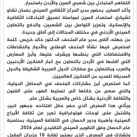
التفاهم المتبادل بين شعبي الصين والأردن باستمرار.
وأكد السفير، بحضور مدير المركز الثقافي الصيني بعمان تشاو
تشيانغ، استعداد الصين لمواصلة تعميق التبادلات الثقافية
والإنسانية، وتعزيز التواصل بين الشعبين، والدفع بالتعاون
الصيني الأردني في مختلف المجالات إلى آفاق جديدة.
من جهته، ألقى مدير عام المتحف، الدكتور خالد خريس، كلمة
استعرض فيها نشأة المتحف الوطني والأدوار والنشاطات
والاستضافات التي ينظمها ويشرف عليها، وأبرز المعارض
التي أقامها في الأردن بالتعاون مع كبار الفنانين الأردنيين
والعرب وبالتعاون مع سفارات الدول العربية الشقيقة والدول
الصديقة للعديد من الفنانين العالميين.
كما استعرض أبرز مشاركات المتحف في المحافل الدولية،
والتي سعى من خلالها الى تسليط الضوء على الفنون
والثقافة الأردنية بشكل خاص والعربية بشكل عام.
ويأتي هذا المعرض الذي حضر حفل افتتاحه جمهور كبير،
واشتمل على لوحات فوتوغرافية تعبر عن ثقافة الأبراج
الصينية وأهمية ودور الحصان في الثقافة الصينية، بمناسبة
عام الحصان وفق التقويم الصيني التقليدي لعام 2026.
وتشارك في المعرض، الذي يستمر لغاية 10 حزيران المقبل،