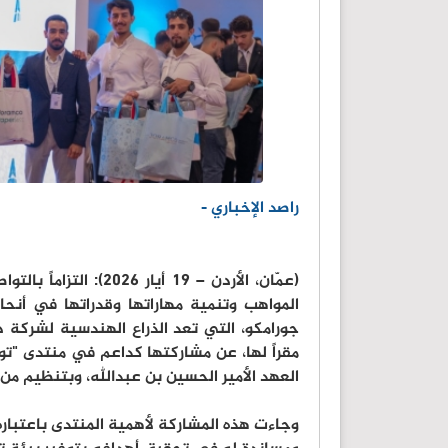
راصد الإخباري -
(عمّان، الأردن – 19 أ
المواهب وتنمية مهاراتها وقدراتها في أنحاء
جورامكو، التي تعد الذراع الهندسية لشركة د
العهد الأمير الحسين بن عبدالله، وبتنظيم م
وجاءت هذه المشاركة لأهمية المنتدى باعتباره