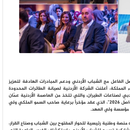
يار 2026): التزاماً بالتواصل الفاعل مع الشباب الأردني ودعم المبادرات الهادفة لتعزيز
 المملكة، أعلنت الشركة الأردنية لصيانة الطائرات المحدودة
بي لصناعات الطيران، والتي تتخذ من العاصمة الأردنية عمّان
مقراً لها، عن مشاركتها كداعم في منتدى "تواصُل 2026"، الذي عقد مؤخراً برعاية صاحب السمو الملكي ولي
ن مؤسسة ولي العهد.
 منصة وطنية رئيسية للحوار المفتوح بين الشباب وصناع القرار،