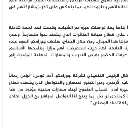
شاركية تسمح للشباب الأردني باستكشاف الفرص الواعدة التي
عن تطلعاتهم وطموحاتهم، بما ينعكس على تعزيز مشاركتهم في
 خاصاً بها، تواصلت عبره مع الشباب، وقدمت لهم لمحة شاملة
على قطاع صيانة الطائرات الذي يشهد نمواً متسارعاً، وعلى
وفرها هذا المجال. ومن خلال الجناح، سلطت جورامكو الضوء على
مية التابعة لها، حيث استعرضت أهم مزايا برنامجها الأساسي
رفت الحضور بفرص التدريب والمسارات المهنية المؤدية إلى
ل الرئيس التنفيذي لشركة جورامكو، آدم فوس: "نؤمن إيماناً
شباب الأردني. ومع التطور المتسارع والمتواصل الذي يشهده قطاع
كبيرة أمام الشباب الطموح لبناء مسارات مهنية مؤثرة. من هذا
نتدى تواصُل، بما يتيح لنا التواصل المباشر مع الجيل القادم
 للاقتصاد الوطني."