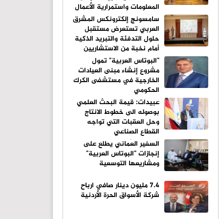
المعلومات واستمرارية الأعمال
سامسونج إلكترونكس المشرق
العربي تستعرض مستقبل
حلول التدفئة والتبريد الذكية
أمام نخبة من الاستشاريين
والمهندسين
"البوتاس العربية" تمول
مشروع إنشاء مبنى العيادات
الخارجية في مستشفى الكرك
الحكومي
عبيدات: قيمة البحث العلمي
بوصوله الى خطوط الانتاج
وحل العقبات التي تواجه
القطاع الصناعي
السفير العُماني يطلع على
إنجازات "البوتاس العربية"
ومشاريعها التوسعية
٧.٤ مليون دينار صافي ارباح
شركة الأسواق الحرة الأردنية