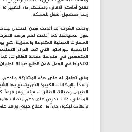
ومساندة له في تحقيق أهدافه بتوفير بيئة ت
تفتح أمامهم الآفاق، وتمكنهم من التعبير 
رسم مستقبل أفضل للمملكة.
وكانت الشركة قد أقامت ضمن المنتدى جناحاً
حول عملياتها، كما أتاحت لهم فرصة التعرف 
المسارات المهنية المتنوعة والمجزية التي ي
أكاديمية جورامكو، التي تعد الذراع التعلي
المتخصص في هندسة صيانة الطائرات، كما ع
الانخراط في العمل ضمن قطاع صيانة الطيران.
وفي تعليق له على هذه المشاركة والدعم، قا
راسخاً بالإمكانات الكبيرة التي يتمتع بها ال
الطيران وصيانة الطائرات، فإنه يوفر فرصاً 
المنطلق، فإننا نحرص على دعم منصات هامة كم
وإلهامه ليكون جزءاً من قطاع حيوي ورافد هام