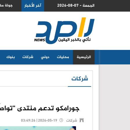
2026-08-07 - الجمعة
اسرائيلية في روما تنتهي دون نتائج ملموسة
آخر الأخبار
السعو
الرئيسية
محليات
دولي
شركات
بنوك
شركات
جورامكو تدعم منتدى "تواصُل 2026" التزاماً بتمكين الشباب ال
شركات
2026-05-19 | 03:49:26