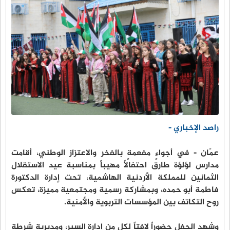
راصد الإخباري -
عمّان - في أجواءٍ مفعمةٍ بالفخر والاعتزاز الوطني، أقامت
مدارس لؤلؤة طارق احتفالاً مهيباً بمناسبة عيد الاستقلال
الثمانين للمملكة الأردنية الهاشمية، تحت إدارة الدكتورة
فاطمة أبو حمده، وبمشاركة رسمية ومجتمعية مميزة، تعكس
روح التكاتف بين المؤسسات التربوية والأمنية.
وشهد الحفل حضوراً لافتاً لكل من إدارة السير، ومديرية شرطة