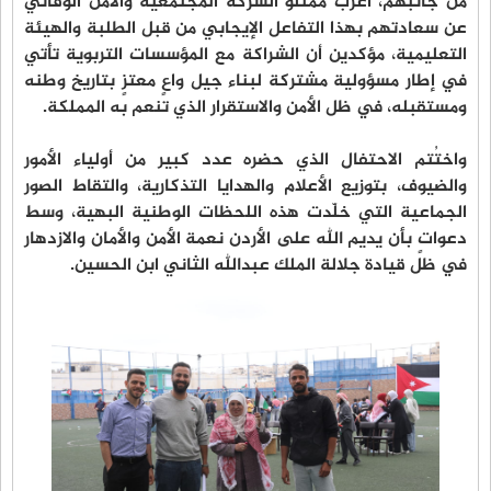
من جانبهم، أعرب ممثلو الشركة المجتمعية والأمن الوقائي
عن سعادتهم بهذا التفاعل الإيجابي من قبل الطلبة والهيئة
التعليمية، مؤكدين أن الشراكة مع المؤسسات التربوية تأتي
في إطار مسؤولية مشتركة لبناء جيل واعٍ معتزٍ بتاريخ وطنه
ومستقبله، في ظل الأمن والاستقرار الذي تنعم به المملكة.
واختُتم الاحتفال الذي حضره عدد كبير من أولياء الأمور
والضيوف، بتوزيع الأعلام والهدايا التذكارية، والتقاط الصور
الجماعية التي خلّدت هذه اللحظات الوطنية البهية، وسط
دعواتٍ بأن يديم الله على الأردن نعمة الأمن والأمان والازدهار
في ظل قيادة جلالة الملك عبدالله الثاني ابن الحسين.