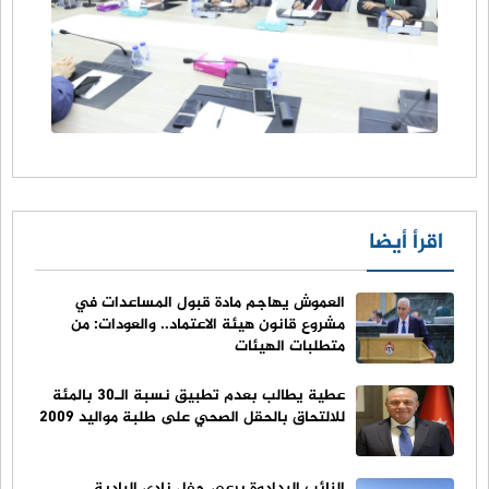
اقرأ أيضا
العموش يهاجم مادة قبول المساعدات في
مشروع قانون هيئة الاعتماد.. والعودات: من
متطلبات الهيئات
عطية يطالب بعدم تطبيق نسبة الـ30 بالمئة
للالتحاق بالحقل الصحي على طلبة مواليد 2009
النائب البدادوة يرعى حفل نادي البادية