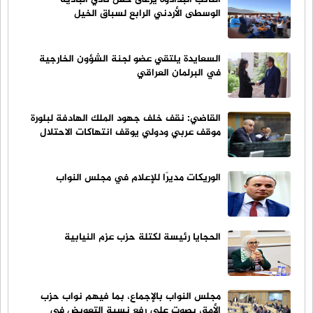
الوسطى الأردني الرابع لسباق الخيل
السعايدة يلتقي عضو لجنة الشؤون الخارجية
في البرلمان العراقي
القاضي: نقف خلف جهود الملك الهادفة لبلورة
موقف عربي ودولي يوقف انتهاكات الاحتلال
الوريكات مديرًا للإعلام في مجلس النواب
الحجايا رئيسة لكتلة حزب عزم النيابية
مجلس النواب بالإجماع، بما فيهم نواب حزب
الأمة، يصوت على رفع نسبة التعويض في