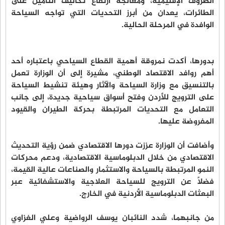
الظروف الإقليمية، ومعالجة ارتفاع تكاليف التأمين على
الطائرات، يعدان من أبرز التحديات التي تواجه السياحة
الوافدة في المرحلة الحالية.
بدورها، أكدت نمروقة أهمية القطاع السياحي باعتباره أحد
أهم روافد الاقتصاد الوطني، مشيرة إلى أن الوزارة تعمل
بالتنسيق مع وزارة السياحة والآثار وهيئة تنشيط السياحة
على الترويج للأردن وفتح أسواق سياحية جديدة، إلى جانب
التعامل مع التحديات المرتبطة بحركة الطيران والقيود
المفروضة عليها.
وأضافت أن الوزارة عززت دورها الاقتصادي ضمن رؤية التحديث
الاقتصادي من خلال الدبلوماسية الاقتصادية، ودعم محركات
النمو المرتبطة بالسياحة والاستثمار والصناعات عالية القيمة،
فضلاً عن الترويج للسياحة العلاجية والاستشفائية عبر
البعثات الدبلوماسية الأردنية في الخارج.
من جانبهما، شدد النائبان يوسف الرواضية وعلي الغزاوي