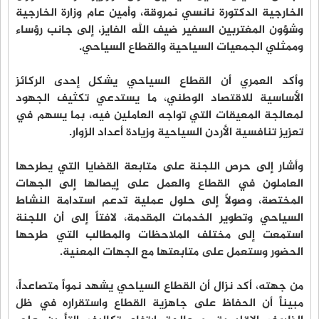
الخارجية الدكتورة نانسي نمروقة، وأمين عام وزارة الخارجية
وشؤون المغتربين السفير ضيف الله الفايز، إلى جانب رؤساء
وممثلي الجمعيات السياحية والقطاع السياحي.
وأكد العمري أن القطاع السياحي يشكل إحدى الركائز
الأساسية للاقتصاد الوطني، ما يستدعي تكثيف الجهود
لمعالجة المعيقات التي تواجه العاملين فيه، بما يسهم في
تعزيز تنافسية الأردن السياحية وزيادة أعداد الزوار.
وأشار إلى حرص اللجنة على متابعة القضايا التي يطرحها
العاملون في القطاع والعمل على إيصالها إلى الجهات
المختصة، وصولاً إلى حلول عملية تدعم استدامة النشاط
السياحي وتطوير الخدمات المقدمة، لافتاً إلى أن اللجنة
استمعت إلى مختلف الملاحظات والمطالب التي طرحها
الحضور وستعمل على متابعتها مع الجهات المعنية.
من جهته، أكد نزال أن القطاع السياحي يشهد نمواً متصاعداً،
مبيناً أن الحفاظ على جاهزية القطاع واستقراره في ظل