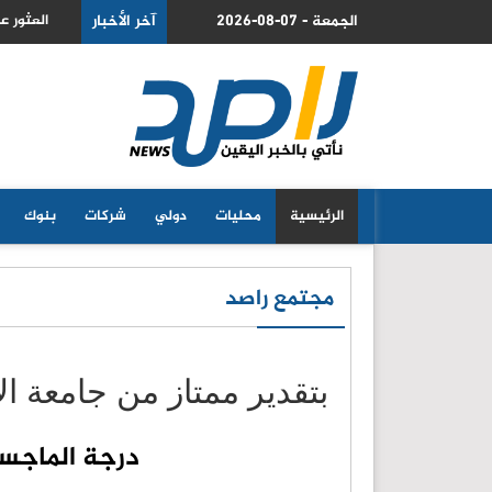
2026-08-07 - الجمعة
 حسن الكعابنة متوفى في منطقة جبلية بالزرقاء
آخر الأخبار
السعودية
الرئيسية
محليات
دولي
شركات
بنوك
مجتمع راصد
بتقدير ممتاز من جامعة ال
درجة الماجست