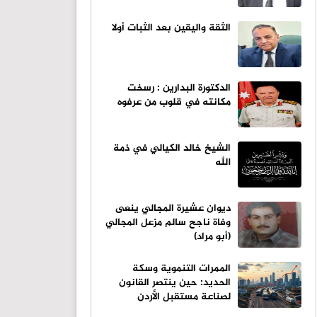
الثقة واليقين بعد الثبات أولا
الدكتورة البدارين : رسخت
مكانته في قلوب من عرفوه
الشيخ خالد الكيالي في ذمة
الله
ديوان عشيرة المجالي ينعى
وفاة ناجح سالم مزعل المجالي
(أبو مراد)
الممرات التنموية وسكة
الحديد: حين ينتصر القانون
لصناعة مستقبل الأردن