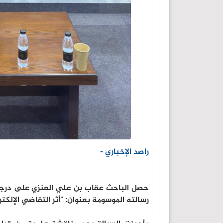
راصد الإخباري -
حصل الباحث عقاب بن علي العنزي على درجة ا
رسالته الموسومة بعنوان: "أثر التقاضي الإلكت