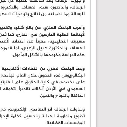
وأجيزت الرسالة بعد مناقشة علمية من قبل 
الرسالة، والدكتورة شذى العساف، والدكتور
للرسالة وما تضمنته من نتائج وتوصيات تسهم 
وأعرب الباحث العنزي، عن بالغ شكره وتقدير
لأبنائها الطلبة الدارسين في الخارج، كما ث
مسيرته التعليمية، معرباً عن امتنانه لأع
العساف، والدكتورة هديل الزعبي، لما قدموه 
هذه الدراسة وخروجها بالشكل المأمول.
ويعد الباحث العنزي من الكفاءات الأكاديمية 
على تخصصه في كلية الحقوق على الفترتين 
السعودي في الأردن آنذاك، تقديراً لتفوقه 
الحافلة بالنجاح والتميز.
وتناولت الرسالة أثر التقاضي الإلكتروني في
تطوير منظومة العدالة وتحسين كفاءة الإجر
المؤسسات القضائية.