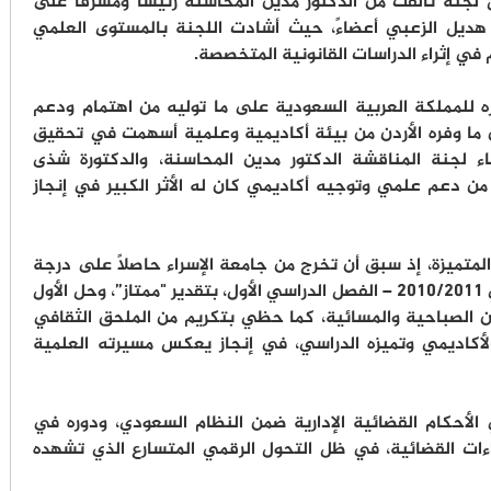
لجنة تألفت من الدكتور مدين المحاسنة رئيساً ومشرفاً على
ة هديل الزعبي أعضاءً، حيث أشادت اللجنة بالمستوى العلمي
في إثراء الدراسات القانونية المتخصصة.
ه للمملكة العربية السعودية على ما توليه من اهتمام ودعم
من ما وفره الأردن من بيئة أكاديمية وعلمية أسهمت في تحقيق
ضاء لجنة المناقشة الدكتور مدين المحاسنة، والدكتورة شذى
من دعم علمي وتوجيه أكاديمي كان له الأثر الكبير في إنجاز
المتميزة، إذ سبق أن تخرج من جامعة الإسراء حاصلاً على درجة
البكالوريوس في الحقوق خلال العام الجامعي 2010/2011 – الفصل الدراسي الأول، بتقدير "ممتاز”، وحل الأول
الصباحية والمسائية، كما حظي بتكريم من الملحق الثقافي
الأكاديمي وتميزه الدراسي، في إنجاز يعكس مسيرته العلمية
 الأحكام القضائية الإدارية ضمن النظام السعودي، ودوره في
اءات القضائية، في ظل التحول الرقمي المتسارع الذي تشهده