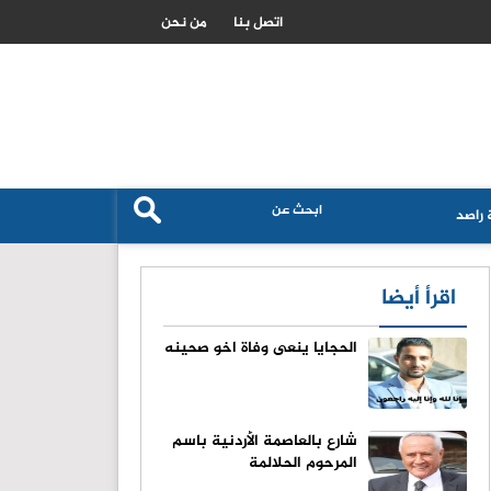
بيانات التوظيف الاميركية تهبط بعوائد سندات الخزانة وتغير مسار الفائدة
اتصل بنا
من نحن
راصد
اقرأ أيضا
الحجايا ينعى وفاة اخو صحينه
شارع بالعاصمة الأردنية باسم
المرحوم الحلالمة