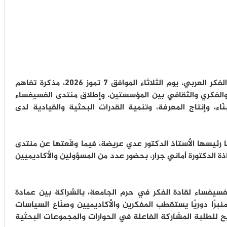
وقّعت الجامعة الأميركية في مادبا ومنتدى الفكر العربي، يوم الثلاثاء الموافق 7 تموز 2026، مذكرة تفاهم
والفكري والثقافي بين المؤسستين، وإطلاق منتدى الفسيفساء
اء، وإنتاج المعرفة، وتنمية القدرات البحثية والقيادية لدى
ا رئيسها الأستاذ الدكتور عدي عريضة، فيما وقّعتها عن منتدى
تاذة الدكتورة أماني جرار، بحضور عدد من المسؤولين والأكاديميين
سيفساء لقادة الفكر في حرم الجامعة، بالشراكة بين عمادة
برًا دوريًا يستقطب المفكرين والأكاديميين وصنّاع السياسات
 للطلبة المشاركة الفاعلة في الحوارات والمجموعات البحثية