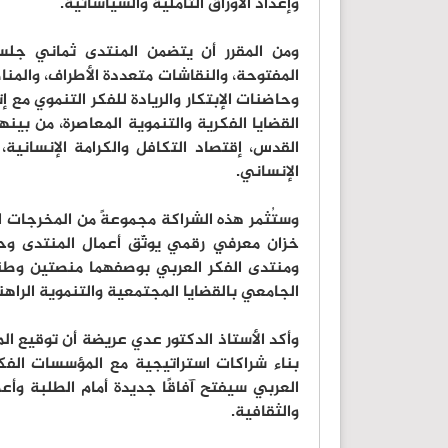
وإعداد الأوراق التأملية والسياساتية.
المفتوحة، والنقاشات متعددة الأطراف، والمنا
وحاضنات الإبتكار والريادة للفكر التنموي مع
القضايا الفكرية والتنموية المعاصرة، من بي
القدس، إقتصاد التكافل والكرامة الإنسانية، 
الإنساني.
وستُثمر هذه الشراكة مجموعةً من المخرجات ا
خزان معرفي رقمي يوثّق أعمال المنتدى وحوار
ومنتدى الفكر العربي بوصفهما منصتين وطني
الجامعي بالقضايا المجتمعية والتنموية الراهن
وأكد الأستاذ الدكتور عدي عريضة أن توقيع ال
بناء شراكات استراتيجية مع المؤسسات الفكري
العربي سيفتح آفاقًا جديدة أمام الطلبة وأع
والثقافية.