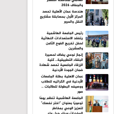
العالمي لمكافحة التصحر
والجفاف 2026
هندسة عمان الأهلية تحصد
المركز الأول بمسابقة مشاريع
النقل والمرور
رئيس الجامعة الهاشمية
يتفقد الاستعدادات النهائية
لحفل تخريج الفوج الثامن
والعشرين
إنجاز نوعي يضاف لمسيرة
البلقاء التطبيقية.. كلية
الزرقاء الجامعية تحصد شهادة
ضمان الجودة الأردنية
عمان الاهلية بطلة الجامعات
الأردنية في الكراتيه للطلاب
ووصيفه البطولة للطالبات ..
صور
الجامعة الهاشمية تُنظم يومًا
توعويًا بعنوان "اختر نفسك"
لتعزيز الوعي بمخاطر
المخدرات وبناء جيل واعٍ