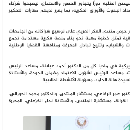
نح الطلبة دورًا يتجاوز الحضور والاستماع، ليصبحوا شركاء
داد البحوث والأوراق الفكرية، بما يعزز لديهم مهارات التفكير
رار حرص منتدى الفكر العربي على توسيع شراكاته مع الجامعات
اقية تمثل خطوة مهمة نحو بناء منصة فكرية مستدامة تجمع
ات والشباب، وتتيح تبادل المعرفة ومناقشة القضايا الوطنية
يركية في مادبا كل من الدكتور أحمد عبابنة، مساعد الرئيس
، مساعد الرئيس لشؤون الاعتماد وضمان الجودة، والأستاذة
لسيدة هالة الحامد، مسؤولة الأنشطة الطلابية.
تور عمر الرفاعي، مستشار المنتدى، والدكتور محمد الحوراني،
القرالة، مستشارة المنتدى، والأستاذة نداء الخزعلي، المحررة