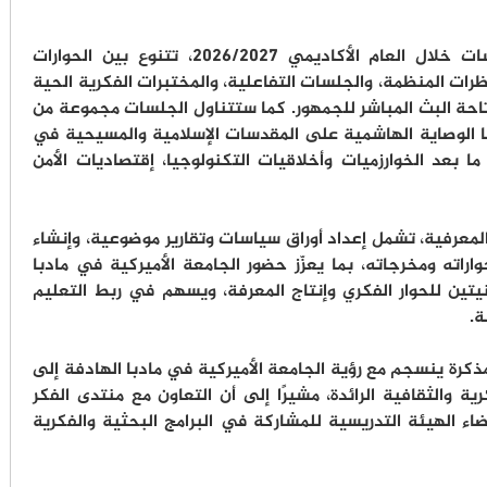
ومن المقرر أن يتضمن المنتدى ثماني جلسات خلال العام الأكاديمي 2026/2027، تتنوع بين الحوارات
ظرات المنظمة، والجلسات التفاعلية، والمختبرات الفكرية الحية
 إتاحة البث المباشر للجمهور. كما ستتناول الجلسات مجموعة من
نها الوصاية الهاشمية على المقدسات الإسلامية والمسيحية في
ما بعد الخوارزميات وأخلاقيات التكنولوجيا، إقتصاديات الأمن
لمعرفية، تشمل إعداد أوراق سياسات وتقارير موضوعية، وإنشاء
اته ومخرجاته، بما يعزّز حضور الجامعة الأميركية في مادبا
تين للحوار الفكري وإنتاج المعرفة، ويسهم في ربط التعليم
ة.
مذكرة ينسجم مع رؤية الجامعة الأميركية في مادبا الهادفة إلى
ة والثقافية الرائدة، مشيرًا إلى أن التعاون مع منتدى الفكر
ضاء الهيئة التدريسية للمشاركة في البرامج البحثية والفكرية