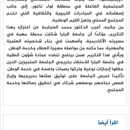
المجتمعية الفاعلة في منطقة لواء ناعور، إلى جانب
إسهاماته في المبادرات التربوية والثقافية التي تخدم
المجتمع المحلي وتعزز القيم الوطنية.
من جانبه، أعرب الدكتور محمد العجارمة عن اعتزازه بهذا
التكريم، مؤكدًا أن جامعة البترا شكلت محطة مهمة في
مسيرته الأكاديمية، وأسهمت في بناء شخصيته العلمية
والمهنية، مما مكنه من مواصلة مسيرة العطاء وخدمة الوطن.
ويأتي هذا التكريم ضمن برنامج تنفذه عمادة شؤون الطلبة
في جامعة البترا للاحتفاء بخريجي الجامعة المتميزين الذين
حققوا إنجازات نوعية وتركوا بصمات واضحة في خدمة الوطن،
تأكيدًا لحرص الجامعة على توثيق صلتها بخريجيها وإبراز
قصص نجاحهم بوصفهم شركاء في تحقيق رسالتها وخدمة
المجتمع.
اقرأ أيضا