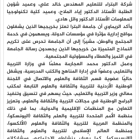
شركة البتراء للتعليم المهندس خالد علي، وعميد شؤون
الطلبة الأستاذ الدكتور إياد الملاح، وعميد كلية تكنولوجيا
المعلومات الأستاذ الدكتور وائل هادي.
وأكد الريماوي أن جامعة البترا تعتز بخريجيها الذين يشغلون
مواقع إدارية مؤثرة في مؤسسات الدولة، ويسهمون في خدمة
المجتمع والوطن، مشيرًا إلى أن الجامعة تحرص على تكريم
النماذج المتميزة من خريجيها الذين يجسدون رسالة الجامعة
في التميز والعطاء والمسؤولية المجتمعية.
وعمل الدكتور محمد العجارمة معلمًا في وزارة التربية
والتعليم، وعضوًا في إدارة المناهج والكتب المدرسية، ويشغل
حاليًا عضوية قسم الثقافة والعلوم والاتصال في اللجنة
الوطنية الأردنية للتربية والثقافة والعلوم التابعة لمكتب
معالي وزير التربية والتعليم، حيث يسهم في تنسيق وتنفيذ
البرامج الوطنية في مجالات التربية والثقافة والعلوم، وتعزيز
التعاون مع المنظمات الإقليمية والدولية، بما في ذلك
منظمة الأمم المتحدة للتربية والعلم والثقافة (اليونسكو)،
والمنظمة العربية للتربية والثقافة والعلوم (الألكسو)،
ومنظمة العالم الإسلامي للتربية والعلوم والثقافة
(الإيسيسكو). كما يُعرف بنشاطه الاجتماعي ومشاركاته