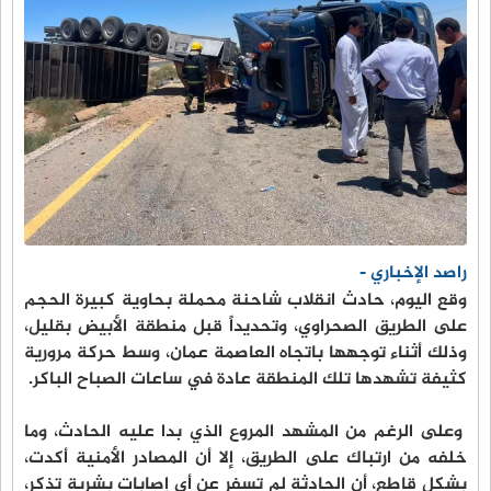
راصد الإخباري -
وقع اليوم، حادث انقلاب شاحنة محملة بحاوية كبيرة الحجم
على الطريق الصحراوي، وتحديداً قبل منطقة الأبيض بقليل،
وذلك أثناء توجهها باتجاه العاصمة عمان، وسط حركة مرورية
كثيفة تشهدها تلك المنطقة عادة في ساعات الصباح الباكر.
وعلى الرغم من المشهد المروع الذي بدا عليه الحادث، وما
خلفه من ارتباك على الطريق، إلا أن المصادر الأمنية أكدت،
بشكل قاطع، أن الحادثة لم تسفر عن أي إصابات بشرية تذكر،